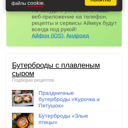
ПОНЯТНО
и многое другое…
cookie
файлы
.
Не забудьте установить наше
веб-приложение на телефон,
рецепты и сервисы Аймкук будут
всегда под рукой!
Айфон (iOS)
,
Андроид
Бутерброды с плавленым
сыром
Подборка рецептов
Праздничные
бутерброды «Курочка и
Петушок»
Бутерброды «Злые
птицы»