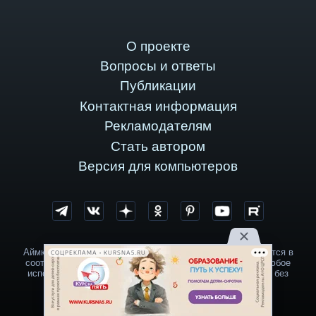
О проекте
Вопросы и ответы
Публикации
Контактная информация
Рекламодателям
Стать автором
Версия для компьютеров
Аймкук © 2007-2026 год. Все права защищены и охраняются в
СОЦРЕКЛАМА • KURSNA5.RU
соответствии с действующим законодательством РФ. Любое
использование материалов интернет-проекта запрещено без
письменного разрешения администрации Аймкук.