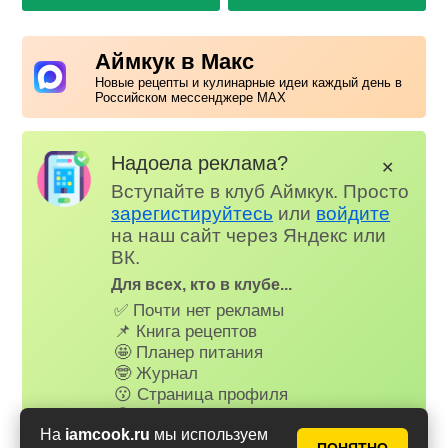
Аймкук в Макс
Новые рецепты и кулинарные идеи каждый день в
Российском мессенджере MAX
Надоела реклама?
✕
Вступайте в клуб Аймкук. Просто
зарегистируйтесь
или
войдите
на наш сайт через Яндекс или
ВК.
Для всех, кто в клубе...
✅ Почти нет рекламы
📌 Книга рецептов
🤩 Планер питания
🤓 Журнал
😗 Страница профиля
😋 Фотоотчеты
😃 Комментарии
На
iamcook.ru
мы используем