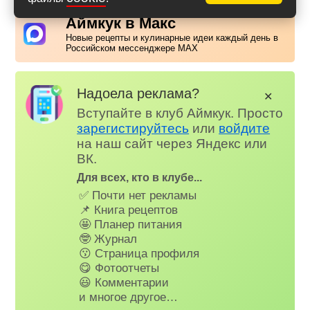
Аймкук в Макс
Новые рецепты и кулинарные идеи каждый день в
Российском мессенджере MAX
Надоела реклама?
✕
Вступайте в клуб Аймкук. Просто
зарегистируйтесь
или
войдите
на наш сайт через Яндекс или
ВК.
Для всех, кто в клубе...
✅ Почти нет рекламы
📌 Книга рецептов
🤩 Планер питания
🤓 Журнал
😗 Страница профиля
😋 Фотоотчеты
😃 Комментарии
и многое другое…