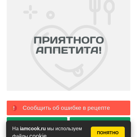
Сообщить об ошибке в рецепте
PDF с фото
PDF без фото
На
iamcook.ru
мы используем
ПОНЯТНО
cookie
файлы
.