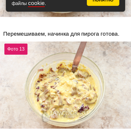
ПОНЯТНО
cookie
файлы
.
Перемешиваем, начинка для пирога готова.
Фото 13