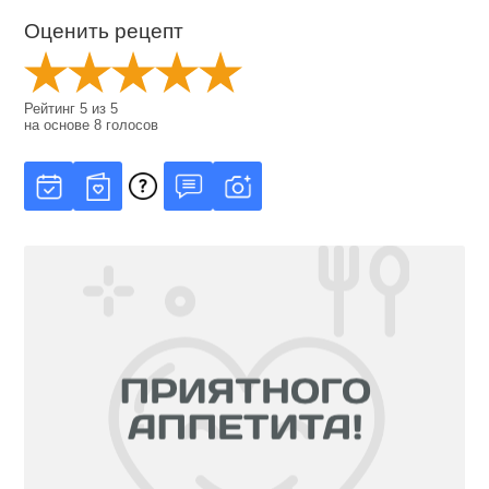
Оценить рецепт
Рейтинг
5
из
5
на основе
8
голосов