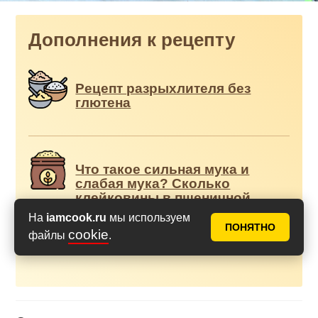
Дополнения к рецепту
Рецепт разрыхлителя без
глютена
Что такое сильная мука и
слабая мука? Сколько
клейковины в пшеничной
муке? Какую муку
На
iamcook.ru
мы используем
выбрать?
ПОНЯТНО
cookie
файлы
.