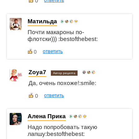
0
ответить
Матильда
Почти макароны по-
флотски))) :bestofthebest:
ответить
0
Zoya7
Автор рецепта
Да, очень похоже!:smile:
0
ответить
Алена Прика
Надо попробовать такую
лапшу:bestofthebest: