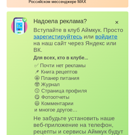
Российском мессенджере MAX
Надоела реклама?
✕
Вступайте в клуб Аймкук. Просто
зарегистируйтесь
или
войдите
на наш сайт через Яндекс или
ВК.
Для всех, кто в клубе...
✅ Почти нет рекламы
📌 Книга рецептов
🤩 Планер питания
🤓 Журнал
😗 Страница профиля
😋 Фотоотчеты
😃 Комментарии
и многое другое…
Не забудьте установить наше
веб-приложение на телефон,
рецепты и сервисы Аймкук будут