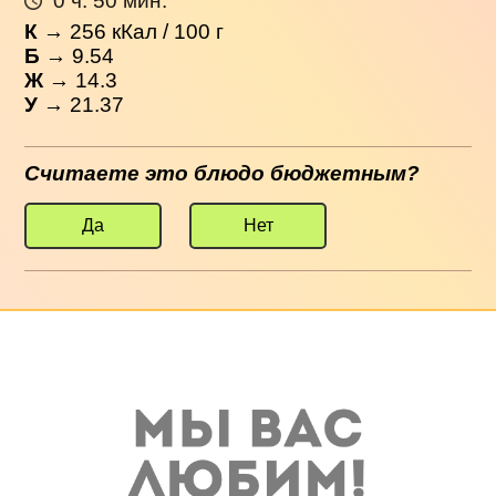
0 ч. 50 мин.
К
→
256
кКал / 100 г
Б
→ 9.54
Ж
→ 14.3
У
→ 21.37
Считаете это блюдо бюджетным?
Да
Нет