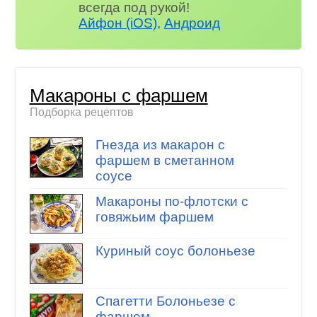
всегда под рукой!
Айфон (iOS)
,
Андроид
Макароны с фаршем
Подборка рецептов
Гнезда из макарон с
фаршем в сметанном
соусе
Макароны по-флотски с
говяжьим фаршем
Куриный соус болоньезе
Спагетти Болоньезе с
фаршем