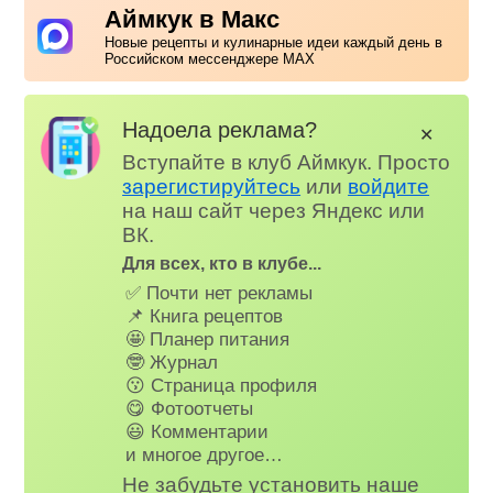
Аймкук в Макс
Новые рецепты и кулинарные идеи каждый день в
Российском мессенджере MAX
Надоела реклама?
✕
Вступайте в клуб Аймкук. Просто
зарегистируйтесь
или
войдите
на наш сайт через Яндекс или
ВК.
Для всех, кто в клубе...
✅ Почти нет рекламы
📌 Книга рецептов
🤩 Планер питания
🤓 Журнал
😗 Страница профиля
😋 Фотоотчеты
😃 Комментарии
и многое другое…
Не забудьте установить наше