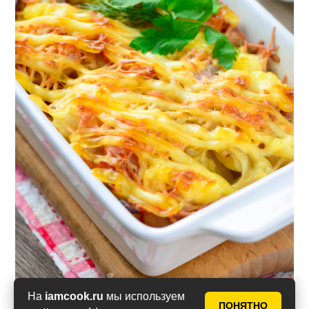
На
iamcook.ru
мы используем
ПОНЯТНО