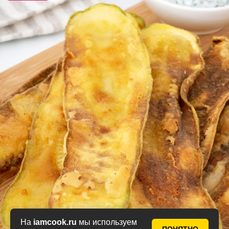
На
iamcook.ru
мы используем