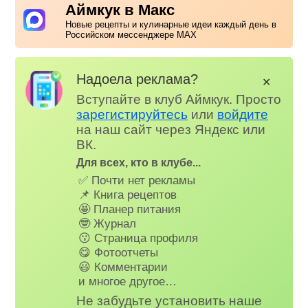
Аймкук в Макс
Новые рецепты и кулинарные идеи каждый день в
Российском мессенджере MAX
Надоела реклама?
✕
Вступайте в клуб Аймкук. Просто
зарегистируйтесь
или
войдите
на наш сайт через Яндекс или
ВК.
Для всех, кто в клубе...
✅ Почти нет рекламы
📌 Книга рецептов
🤩 Планер питания
🤓 Журнал
😗 Страница профиля
😋 Фотоотчеты
😃 Комментарии
и многое другое…
Не забудьте установить наше