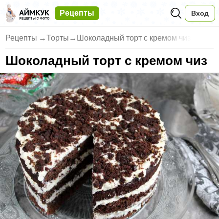
Рецепты
Вход
Рецепты
→
Торты
→
Шоколадный торт с кремом чиз
Шоколадный торт с кремом чиз