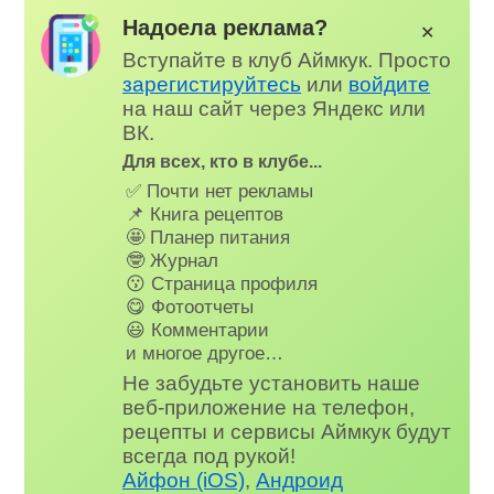
Надоела реклама?
✕
Вступайте в клуб Аймкук. Просто
зарегистируйтесь
или
войдите
на наш сайт через Яндекс или
ВК.
Для всех, кто в клубе...
✅ Почти нет рекламы
📌 Книга рецептов
🤩 Планер питания
🤓 Журнал
😗 Страница профиля
😋 Фотоотчеты
😃 Комментарии
и многое другое…
Не забудьте установить наше
веб-приложение на телефон,
рецепты и сервисы Аймкук будут
всегда под рукой!
Айфон (iOS)
,
Андроид