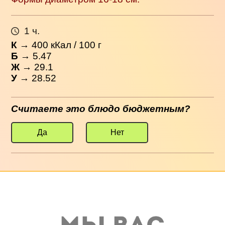
1 ч.
К
→
400
кКал / 100 г
Б
→ 5.47
Ж
→ 29.1
У
→ 28.52
Считаете это блюдо бюджетным?
Да
Нет