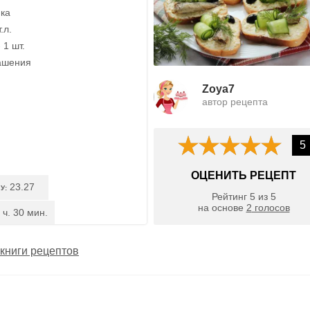
ика
.л.
 1 шт.
рашения
Zoya7
автор рецепта
5
ОЦЕНИТЬ РЕЦЕПТ
23.27
У:
Рейтинг
5
из
5
на основе
2
голосов
 ч. 30 мин.
книги рецептов