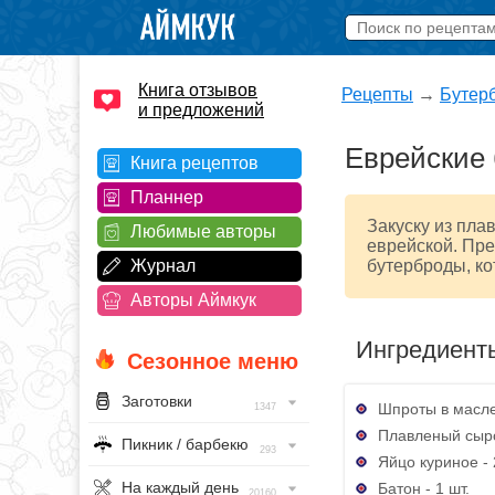
Книга отзывов
Рецепты
→
Бутер
и предложений
Еврейские 
Книга рецептов
Планнер
Закуску из пла
Любимые авторы
еврейской. Пре
Журнал
бутерброды, ко
Авторы Аймкук
Ингредиент
Сезонное меню
Заготовки
Шпроты в масле
1347
Плавленый сырок
Пикник / барбекю
293
Яйцо куриное - 
На каждый день
Батон - 1 шт.
20160