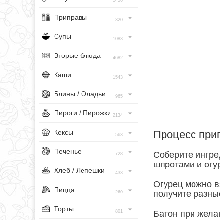
1456
Приправы
320
Супы
1083
Вторые блюда
4682
Каши
1543
Блины / Оладьи
965
Пироги / Пирожки
2134
Процесс при
Кексы
563
Печенье
Соберите ингре
728
шпротами и огу
Хлеб / Лепешки
433
Огурец можно вз
Пицца
получите разны
260
Торты
801
Батон при жела