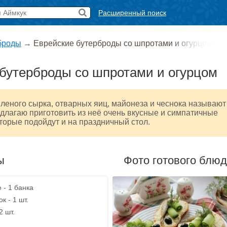
Расширенный поиск
броды
→
Еврейские бутерброды со шпротами и огурцом
бутерброды со шпротами и огурцом
вленого сырка, отварных яиц, майонеза и чеснока называют
длагаю приготовить из неё очень вкусные и симпатичные
торые подойдут и на праздничный стол.
ы
Фото готового блю
 - 1 банка
 - 1 шт.
2 шт.