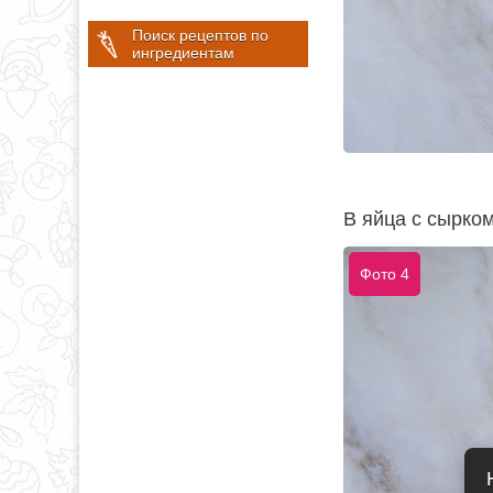
Поиск рецептов по
ингредиентам
В яйца с сырко
Фото 4