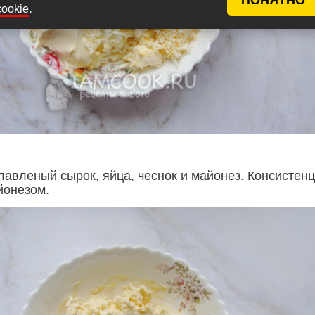
.
cookie
авленый сырок, яйца, чеснок и майонез. Консистен
йонезом.