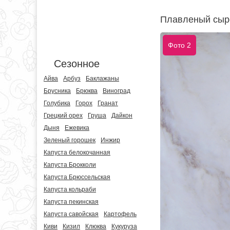
Плавленый сыро
Фото 2
Сезонное
Айва
Арбуз
Баклажаны
Брусника
Брюква
Виноград
Голубика
Горох
Гранат
Грецкий орех
Груша
Дайкон
Дыня
Ежевика
Зеленый горошек
Инжир
Капуста белокочанная
Капуста Брокколи
Капуста Брюссельская
Капуста кольраби
Капуста пекинская
Капуста савойская
Картофель
Киви
Кизил
Клюква
Кукуруза