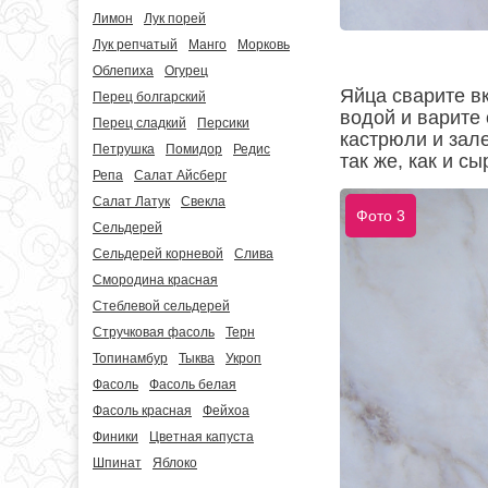
Лимон
Лук порей
Лук репчатый
Манго
Морковь
Облепиха
Огурец
Яйца сварите в
Перец болгарский
водой и варите 
Перец сладкий
Персики
кастрюли и зале
Петрушка
Помидор
Редис
так же, как и сы
Репа
Салат Айсберг
Салат Латук
Свекла
Фото 3
Сельдерей
Сельдерей корневой
Слива
Смородина красная
Стеблевой сельдерей
Стручковая фасоль
Терн
Топинамбур
Тыква
Укроп
Фасоль
Фасоль белая
Фасоль красная
Фейхоа
Финики
Цветная капуста
Шпинат
Яблоко