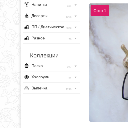
Напитки
491
Фото 1
Десерты
1256
ПП / Диетическое
3929
Разное
76
Коллекции
Пасха
237
Хэллоуин
31
Выпечка
1296