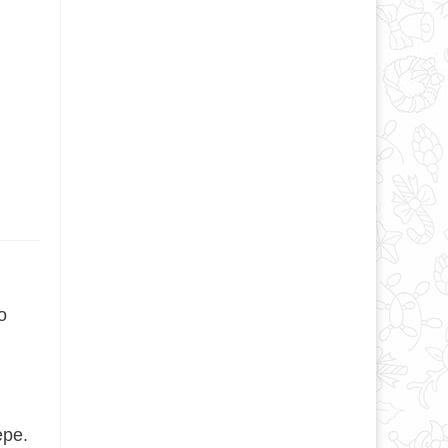
о
ере.