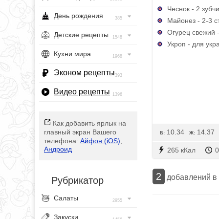
Чеснок - 2 зубч
День рождения
385
Майонез - 2-3 ст
Огурец свежий -
Детские рецепты
1548
Укроп - для ук
Кухни мира
1968
Эконом рецепты
393
Видео рецепты
1396
Как добавить ярлык на
10.34
14.37
главный экран Вашего
Б:
Ж:
телефона:
Айфон (iOS)
,
Андроид
265 кКал
0
2
добавлений в
Рубрикатор
Салаты
2955
Закуски