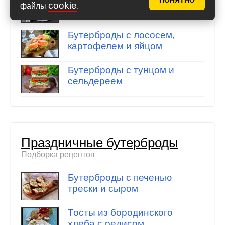
ПОНЯТНО
cookie
файлы
.
яйцом
Бутерброды с лососем,
картофелем и яйцом
Бутерброды с тунцом и
сельдереем
Праздничные бутерброды
Подборка рецептов
Бутерброды с печенью
трески и сыром
Тосты из бородинского
хлеба с редисом