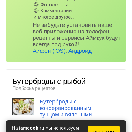
😋 Фотоотчеты
😃 Комментарии
и многое другое…
Не забудьте установить наше
веб-приложение на телефон,
рецепты и сервисы Аймкук будут
всегда под рукой!
Айфон (iOS)
,
Андроид
Бутерброды с рыбой
Подборка рецептов
Бутерброды с
консервированным
тунцом и вялеными
помидорами
На
iamcook.ru
мы используем
Бутерброды с тунцом и