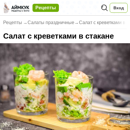
Рецепты
Вход
Рецепты
→
Салаты праздничные
→
Салат с креветками в с
Салат с креветками в стакане