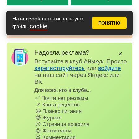
На
iamcook.ru
мы используем
Аймкук в Макс
ПОНЯТНО
cookie
файлы
.
Новые рецепты и кулинарные идеи каждый день в
Российском мессенджере MAX
Надоела реклама?
✕
Вступайте в клуб Аймкук. Просто
зарегистируйтесь
или
войдите
на наш сайт через Яндекс или
ВК.
Для всех, кто в клубе...
✅ Почти нет рекламы
📌 Книга рецептов
🤩 Планер питания
🤓 Журнал
😗 Страница профиля
😋 Фотоотчеты
😃 Комментарии