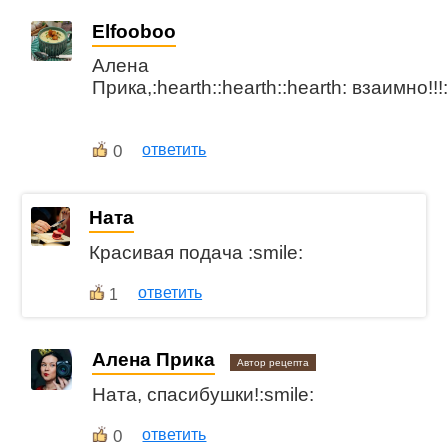
Elfooboo
Алена
Прика,:hearth::hearth::hearth: взаимно!!!
0
ответить
Ната
Красивая подача :smile:
ответить
1
Алена Прика
Автор рецепта
Ната, спасибушки!:smile:
0
ответить