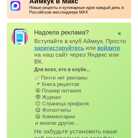
Аймкук в Макс
Новые рецепты и кулинарные идеи каждый день в
Российском мессенджере MAX
Надоела реклама?
✕
Вступайте в клуб Аймкук. Просто
зарегистируйтесь
или
войдите
на наш сайт через Яндекс или
ВК.
Для всех, кто в клубе...
✅ Почти нет рекламы
📌 Книга рецептов
🤩 Планер питания
🤓 Журнал
😗 Страница профиля
😋 Фотоотчеты
😃 Комментарии
и многое другое…
Не забудьте установить наше