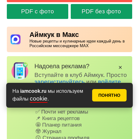
PDF с фото
PDF без фото
Аймкук в Макс
Новые рецепты и кулинарные идеи каждый день в
Российском мессенджере MAX
Надоела реклама?
✕
Вступайте в клуб Аймкук. Просто
зарегистируйтесь
или
войдите
на наш сайт через Яндекс или
На
iamcook.ru
мы используем
ВК.
ПОНЯТНО
cookie
файлы
.
Для всех, кто в клубе...
✅ Почти нет рекламы
📌 Книга рецептов
🤩 Планер питания
🤓 Журнал
😗 Страница профиля