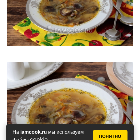
На
iamcook.ru
мы используем
ПОНЯТНО
cookie
файлы
.