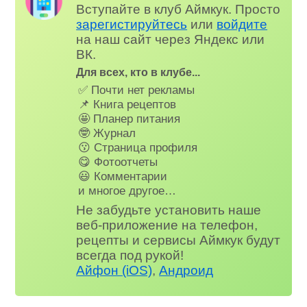
Вступайте в клуб Аймкук. Просто
зарегистируйтесь
или
войдите
на наш сайт через Яндекс или
ВК.
Для всех, кто в клубе...
✅ Почти нет рекламы
📌 Книга рецептов
🤩 Планер питания
🤓 Журнал
😗 Страница профиля
😋 Фотоотчеты
😃 Комментарии
и многое другое…
Не забудьте установить наше
веб-приложение на телефон,
рецепты и сервисы Аймкук будут
всегда под рукой!
Айфон (iOS)
,
Андроид