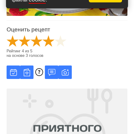
Оценить рецепт
Рейтинг
4
из
5
на основе
3
голосов