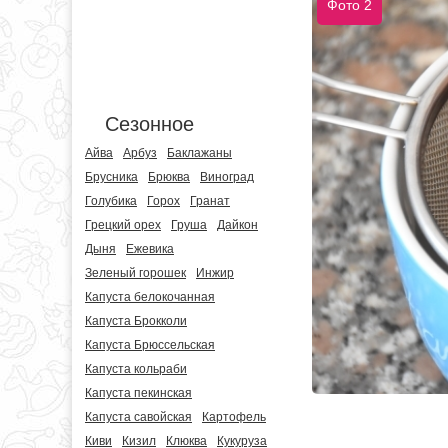
Фото 2
Сезонное
Айва
Арбуз
Баклажаны
Брусника
Брюква
Виноград
Голубика
Горох
Гранат
Грецкий орех
Груша
Дайкон
Дыня
Ежевика
Зеленый горошек
Инжир
Капуста белокочанная
Капуста Брокколи
Капуста Брюссельская
Капуста кольраби
Капуста пекинская
Капуста савойская
Картофель
Киви
Кизил
Клюква
Кукуруза