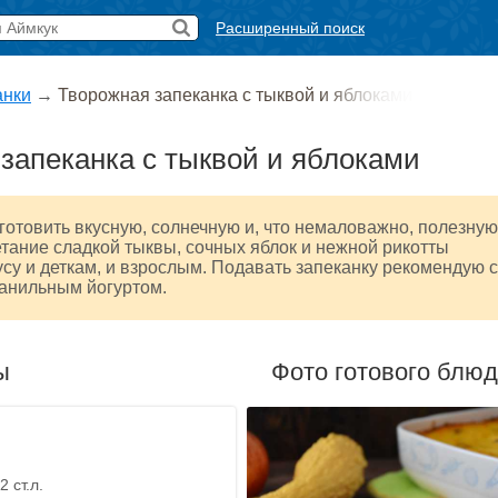
Расширенный поиск
анки
→
Творожная запеканка с тыквой и яблоками
запеканка с тыквой и яблоками
отовить вкусную, солнечную и, что немаловажно, полезную
етание сладкой тыквы, сочных яблок и нежной рикотты
усу и деткам, и взрослым. Подавать запеканку рекомендую 
ванильным йогуртом.
ы
Фото готового блю
2 ст.л.