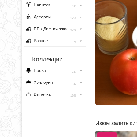
Напитки
491
Десерты
1256
ПП / Диетическое
3929
Разное
76
Коллекции
Пасха
237
Хэллоуин
31
Выпечка
1296
Изюм залить кип