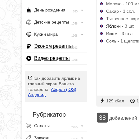
Молоко - 100 м
День рождения
Сахар - 3 ст.л.
385
Тыквенное пюре
Детские рецепты
1548
Яблоки
- 3 шт.
Изюм - 3 ст.л.
Кухни мира
1968
Соль - 1 щепот
Эконом рецепты
393
Видео рецепты
1396
Как добавить ярлык на
главный экран Вашего
телефона:
Айфон (iOS)
,
Андроид
129 кКал
1
Рубрикатор
38
добавлений
Салаты
2955
Закуски