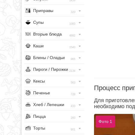
1456
Приправы
320
Супы
1083
Вторые блюда
4682
Каши
1543
Блины / Оладьи
965
Пироги / Пирожки
2134
Кексы
563
Процесс при
Печенье
728
Для приготовле
Хлеб / Лепешки
необходимо под
433
Пицца
260
Фото 1
Торты
801