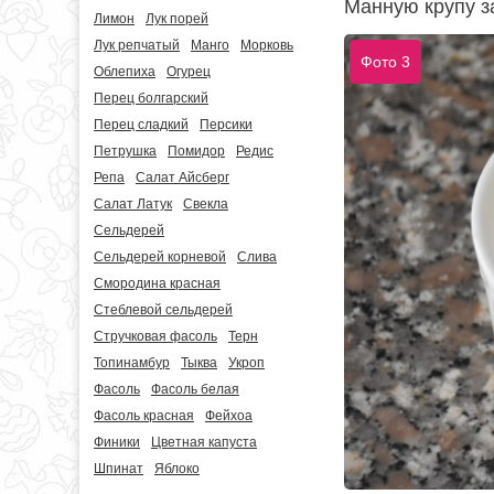
Манную крупу з
Лимон
Лук порей
Лук репчатый
Манго
Морковь
Фото 3
Облепиха
Огурец
Перец болгарский
Перец сладкий
Персики
Петрушка
Помидор
Редис
Репа
Салат Айсберг
Салат Латук
Свекла
Сельдерей
Сельдерей корневой
Слива
Смородина красная
Стеблевой сельдерей
Стручковая фасоль
Терн
Топинамбур
Тыква
Укроп
Фасоль
Фасоль белая
Фасоль красная
Фейхоа
Финики
Цветная капуста
Шпинат
Яблоко