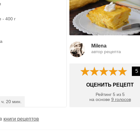
л
 - 400 г
ка
Milena
автор рецепта
5
ОЦЕНИТЬ РЕЦЕПТ
Рейтинг
5
из
5
на основе
9
голосов
 ч. 20 мин.
 в
книги рецептов