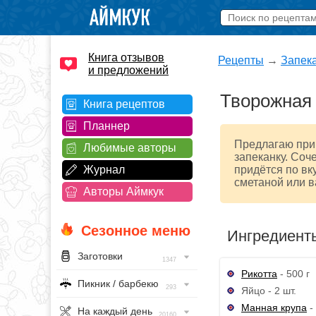
Книга отзывов
Рецепты
→
Запек
и предложений
Творожная 
Книга рецептов
Планнер
Предлагаю приг
Любимые авторы
запеканку. Соч
Журнал
придётся по вк
сметаной или 
Авторы Аймкук
Сезонное меню
Ингредиент
Заготовки
1347
Рикотта
- 500 г
Пикник / барбекю
293
Яйцо - 2 шт.
Манная крупа
- 
На каждый день
20160