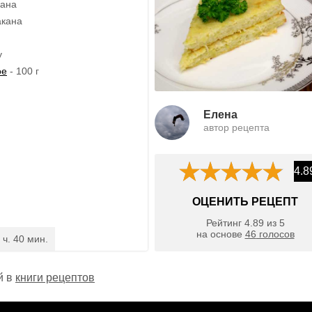
кана
акана
у
ое
- 100 г
Елена
автор рецепта
4.8
ОЦЕНИТЬ РЕЦЕПТ
Рейтинг
4.89
из
5
на основе
46
голосов
 ч. 40 мин.
й в
книги рецептов