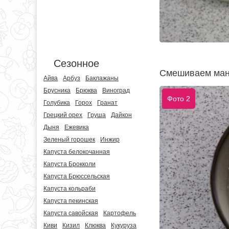
Сезонное
Смешиваем манк
Айва
Арбуз
Баклажаны
Брусника
Брюква
Виноград
Фото 2
Голубика
Горох
Гранат
Грецкий орех
Груша
Дайкон
Дыня
Ежевика
Зеленый горошек
Инжир
Капуста белокочанная
Капуста Брокколи
Капуста Брюссельская
Капуста кольраби
Капуста пекинская
Капуста савойская
Картофель
Киви
Кизил
Клюква
Кукуруза