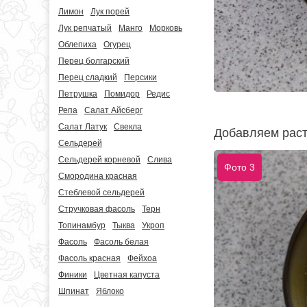
Лимон
Лук порей
Лук репчатый
Манго
Морковь
Облепиха
Огурец
Перец болгарский
Перец сладкий
Персики
Петрушка
Помидор
Редис
Репа
Салат Айсберг
Салат Латук
Свекла
Добавляем раст
Сельдерей
Сельдерей корневой
Слива
Фото 3
Смородина красная
Стеблевой сельдерей
Стручковая фасоль
Терн
Топинамбур
Тыква
Укроп
Фасоль
Фасоль белая
Фасоль красная
Фейхоа
Финики
Цветная капуста
Шпинат
Яблоко