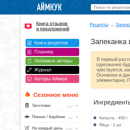
Книга отзывов
Рецепты
→
Запек
и предложений
Запеканка 
Книга рецептов
Планнер
Я первый раз г
Любимые авторы
однозначно буд
Журнал
чувствуется, ка
Основное в дан
Авторы Аймкук
элементарно. П
Сезонное меню
Ингредиент
Заготовки
1347
Пикник / барбекю
Капуста - 400 г
293
Яйца - 1 шт.
На каждый день
20160