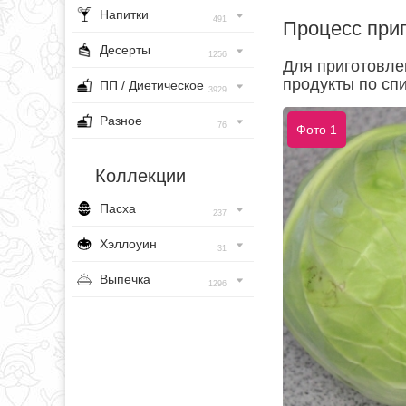
Напитки
491
Процесс при
Десерты
1256
Для приготовле
продукты по спи
ПП / Диетическое
3929
Разное
76
Фото 1
Коллекции
Пасха
237
Хэллоуин
31
Выпечка
1296