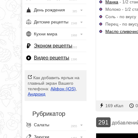
Манка
- 1/2 ста
Молоко - 1/2 ст
День рождения
385
Соль - по вкусу
Детские рецепты
Перец - по вкус
1548
Масло сливочн
Кухни мира
1968
Эконом рецепты
393
Видео рецепты
1396
Как добавить ярлык на
главный экран Вашего
телефона:
Айфон (iOS)
,
Андроид
169 кКал
0
Рубрикатор
291
добавлени
Салаты
2955
Закуски