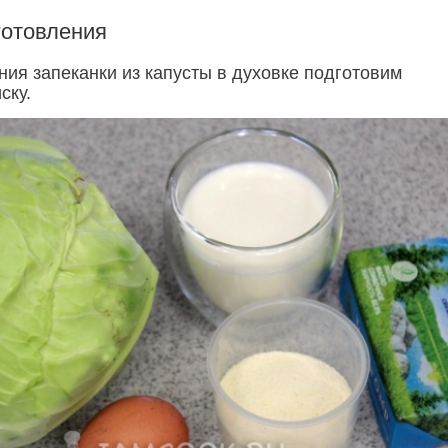
готовления
ния запеканки из капусты в духовке подготовим
ску.