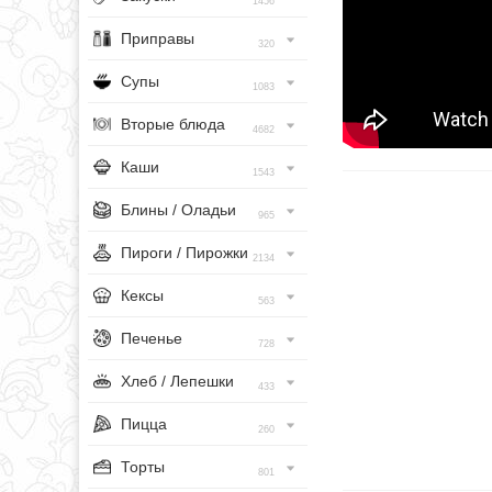
1456
Приправы
320
Супы
1083
Вторые блюда
4682
Каши
1543
Блины / Оладьи
965
Пироги / Пирожки
2134
Кексы
563
Печенье
728
Хлеб / Лепешки
433
Пицца
260
Торты
801