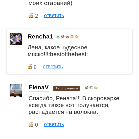
моих стараний)
2
ответить
Rencha1
Лена, какое чудесное
мяско!!!:bestofthebest:
ответить
0
ElenaV
Автор рецепта
Спасибо, Рената!!! В скороварке
всегда такое вот получается,
распадается на волокна.
0
ответить