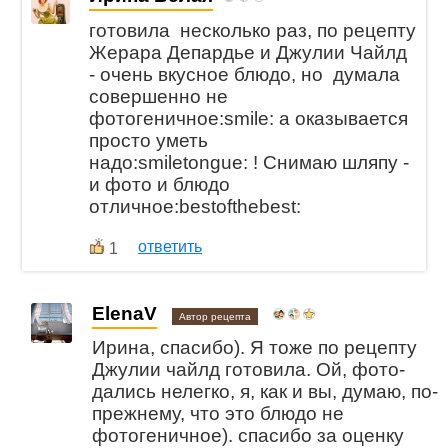
готовила несколько раз, по рецепту
Жерара Депардье и Джулии Чайлд
- очень вкусное блюдо, но думала
совершенно не
фотогеничное:smile: а оказывается
просто уметь
надо:smiletongue: ! Снимаю шляпу -
и фото и блюдо
отличное:bestofthebest:
ответить
1
ElenaV
Автор рецепта
Ирина, спасибо). Я тоже по рецепту
Джулии чайлд готовила. Ой, фото-
дались нелегко, я, как и вы, думаю, по-
прежнему, что это блюдо не
фотогеничное). спасибо за оценку