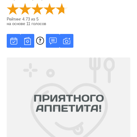
Рейтинг
4.73
из
5
на основе
11
голосов