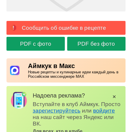
Сообщить об ошибке в рецепте
PDF с фото
PDF без фото
Аймкук в Макс
Новые рецепты и кулинарные идеи каждый день в
Российском мессенджере MAX
Надоела реклама?
✕
Вступайте в клуб Аймкук. Просто
зарегистируйтесь
или
войдите
на наш сайт через Яндекс или
ВК.
Для всех, кто в клубе...