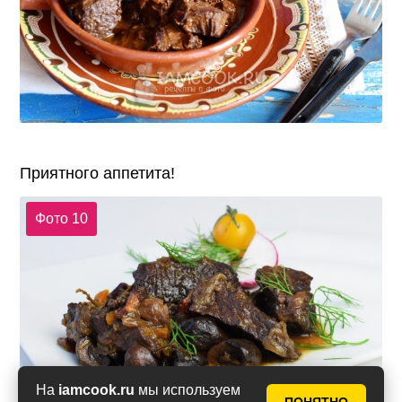
Приятного аппетита!
Фото 10
На
iamcook.ru
мы используем