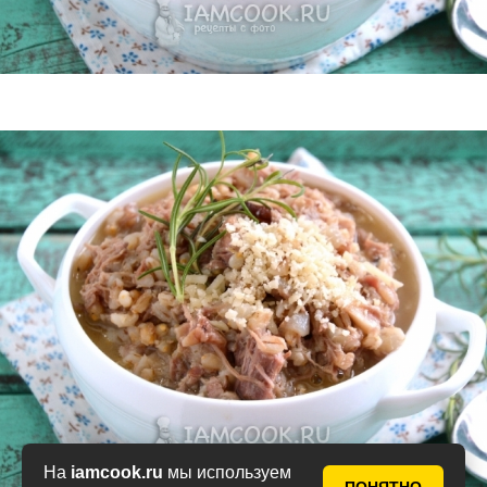
На
iamcook.ru
мы используем