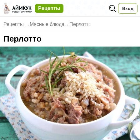
Рецепты
Вход
Рецепты
→
Мясные блюда
→
Перлотто
Перлотто