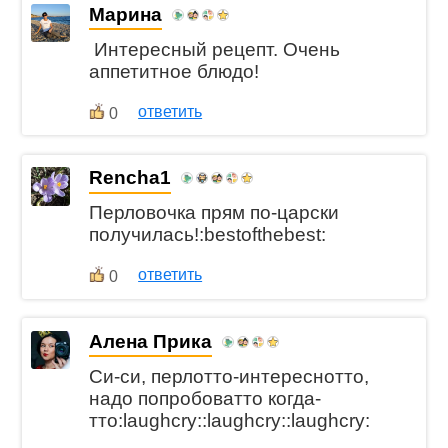
Марина
Интересный рецепт. Очень
аппетитное блюдо!
ответить
0
Rencha1
Перловочка прям по-царски
получилась!:bestofthebest:
ответить
0
Алена Прика
Си-си, перлотто-интереснотто,
надо попробоватто когда-
тто:laughcry::laughcry::laughcry: