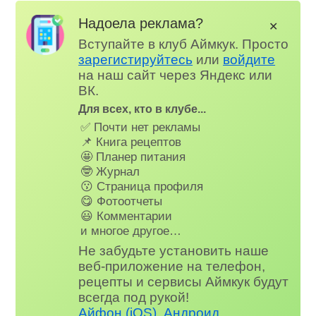
Надоела реклама?
✕
Вступайте в клуб Аймкук. Просто
зарегистируйтесь
или
войдите
на наш сайт через Яндекс или
ВК.
Для всех, кто в клубе...
✅ Почти нет рекламы
📌 Книга рецептов
🤩 Планер питания
🤓 Журнал
😗 Страница профиля
😋 Фотоотчеты
😃 Комментарии
и многое другое…
Не забудьте установить наше
веб-приложение на телефон,
рецепты и сервисы Аймкук будут
всегда под рукой!
Айфон (iOS)
,
Андроид