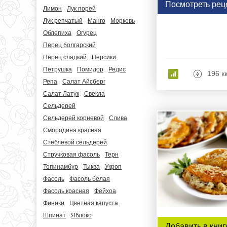
Посмотреть рец
Лимон
Лук порей
Лук репчатый
Манго
Морковь
Облепиха
Огурец
Перец болгарский
Перец сладкий
Персики
Петрушка
Помидор
Редис
196 к
Репа
Салат Айсберг
Салат Латук
Свекла
Сельдерей
Сельдерей корневой
Слива
Смородина красная
Стеблевой сельдерей
Стручковая фасоль
Терн
Топинамбур
Тыква
Укроп
Фасоль
Фасоль белая
Фасоль красная
Фейхоа
Финики
Цветная капуста
Шпинат
Яблоко
Добавить в книг