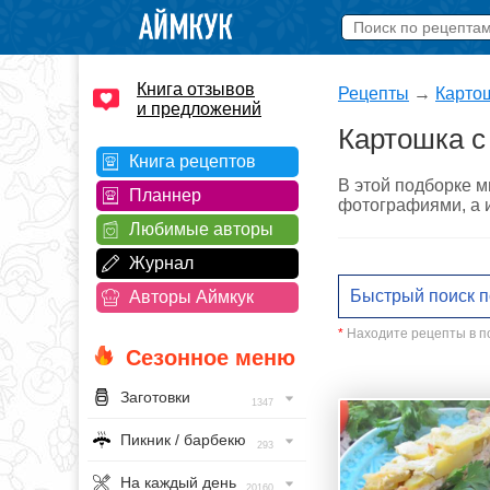
Книга отзывов
Рецепты
→
Картош
и предложений
Картошка с
Книга рецептов
В этой подборке м
Планнер
фотографиями, а и
Любимые авторы
Журнал
Авторы Аймкук
*
Находите рецепты в по
Сезонное меню
Заготовки
1347
Пикник / барбекю
293
На каждый день
20160