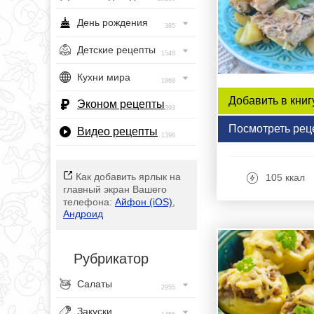
День рождения
385
Детские рецепты
1548
Кухни мира
1968
Добавить в книг
Эконом рецепты
393
Посмотреть рец
Видео рецепты
1396
Как добавить ярлык на
105 ккал
главный экран Вашего
телефона:
Айфон (iOS)
,
Андроид
Рубрикатор
Салаты
2955
Закуски