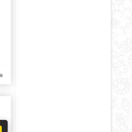
le
ми