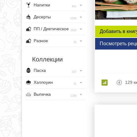
Напитки
491
Десерты
1256
ПП / Диетическое
Добавить в книг
3929
Разное
76
Посмотреть рец
Коллекции
Пасха
237
Хэллоуин
129 к
31
Выпечка
1296