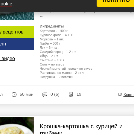
.
cookie
сочное... мм.м.. вкуснота! И на все это
понадобится минимум времени, а вот вкус
...
Ингредиенты
Картофель – 400 г
у рецептов
Куриное филе – 400 г
Морковь – 1 шт.
епт
Грибы – 300 г
Лук – 3-4 шт.
Сладкий перец – 1-2 шт.
Яйцо – 2 шт.
 видео
Сметана – 100 г
Соль – по вкусу
Черный молотый перец – по вкусу
Растительное масло – 2 ст.л.
Петрушка – 2 веточки
ал
50 мин
0 (6)
19
Ксю
Крошка-картошка с курицей и
грибами