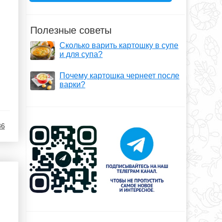
Полезные советы
Сколько варить картошку в супе
и для супа?
Почему картошка чернеет после
варки?
86