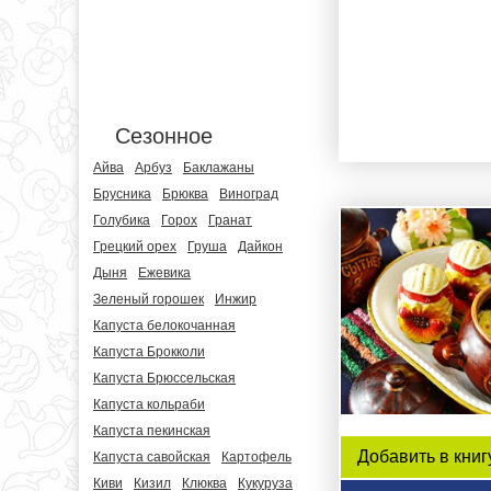
Сезонное
Айва
Арбуз
Баклажаны
Брусника
Брюква
Виноград
Голубика
Горох
Гранат
Грецкий орех
Груша
Дайкон
Дыня
Ежевика
Зеленый горошек
Инжир
Капуста белокочанная
Капуста Брокколи
Капуста Брюссельская
Капуста кольраби
Капуста пекинская
Добавить в книг
Капуста савойская
Картофель
Киви
Кизил
Клюква
Кукуруза