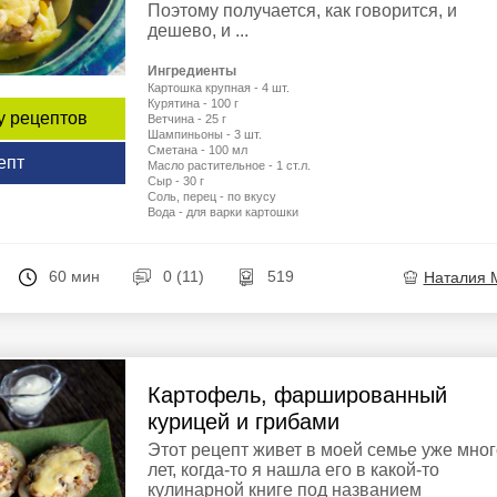
Поэтому получается, как говорится, и
дешево, и ...
Ингредиенты
Картошка крупная - 4 шт.
Курятина - 100 г
у рецептов
Ветчина - 25 г
Шампиньоны - 3 шт.
Сметана - 100 мл
епт
Масло растительное - 1 ст.л.
Сыр - 30 г
Соль, перец - по вкусу
Вода - для варки картошки
60 мин
0 (11)
519
Наталия 
Картофель, фаршированный
курицей и грибами
Этот рецепт живет в моей семье уже мног
лет, когда-то я нашла его в какой-то
кулинарной книге под названием