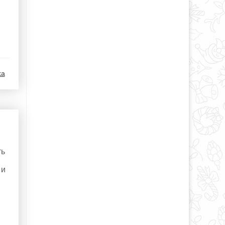
ka
ть
 и