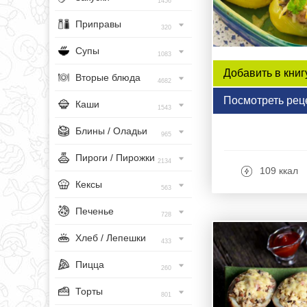
1456
Приправы
320
Супы
1083
Добавить в книг
Вторые блюда
4682
Посмотреть рец
Каши
1543
Блины / Оладьи
965
Пироги / Пирожки
2134
109 ккал
Кексы
563
Печенье
728
Хлеб / Лепешки
433
Пицца
260
Торты
801