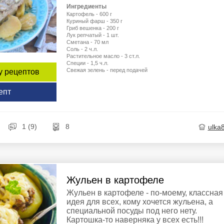
Ингредиенты
Картофель - 600 г
Куриный фарш - 350 г
Гриб вешенка - 200 г
Лук репчатый - 1 шт.
Сметана - 70 мл
Соль - 2 ч.л.
Растительное масло - 3 ст.л.
Специи - 1,5 ч.л.
Свежая зелень - перед подачей
у рецептов
епт
1 (9)
8
ulka
Жульен в картофеле
Жульен в картофеле - по-моему, классная
идея для всех, кому хочется жульена, а
специальной посуды под него нету.
Картошка-то наверняка у всех есть!!!