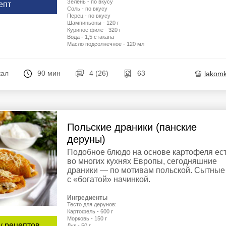
Зелень - по вкусу
епт
Соль - по вкусу
Перец - по вкусу
Шампиньоны - 120 г
Куриное филе - 320 г
Вода - 1,5 стакана
Масло подсолнечное - 120 мл
кал
90 мин
4 (26)
63
lakom
Польские драники (панские
деруны)
Подобное блюдо на основе картофеля ес
во многих кухнях Европы, сегодняшние
драники — по мотивам польской. Сытные
с «богатой» начинкой.
Ингредиенты
Тесто для дерунов:
Картофель - 600 г
Морковь - 150 г
у рецептов
Лук - 50 г