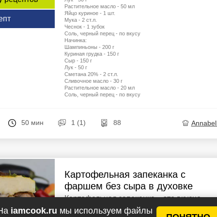
Растительное масло - 50 мл
Яйцо куриное - 1 шт.
епт
Мука - 2 ст.л.
Чеснок - 1 зубок
Соль, черный перец - по вкусу
Начинка:
Шампиньоны - 200 г
Куриная грудка - 150 г
Сыр - 150 г
Лук - 50 г
Сметана 20% - 2 ст.л.
Сливочное масло - 30 г
Растительное масло - 20 мл
Соль, черный перец - по вкусу
50 мин
1 (1)
88
Annabel
Картофельная запеканка с
фаршем без сыра в духовке
Картофельная запеканка – это вкусно,
сытно и экономично. Картофельное пюре
На
iamcook.ru
мы используем файлы
нежное, грибы ароматные, мясо с овоща
ПОНЯТНО