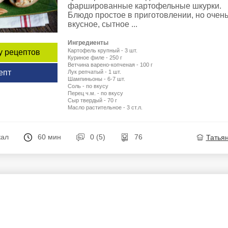
фаршированные картофельные шкурки.
Блюдо простое в приготовлении, но очен
вкусное, сытное ...
Ингредиенты
Картофель крупный - 3 шт.
у рецептов
Куриное филе - 250 г
Ветчина варено-копченая - 100 г
епт
Лук репчатый - 1 шт.
Шампиньоны - 6-7 шт.
Соль - по вкусу
Перец ч.м. - по вкусу
Сыр твердый - 70 г
Масло растительное - 3 ст.л.
кал
60 мин
0 (5)
76
Татья