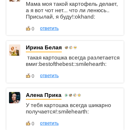
Мама моя такой картофель делает,
а я вот чот нет... что ли ленюсь..
Присылай, я буду!:okhand:
ответить
0
Ирина Белая
такая картошка всегда разлетается
вмиг:bestofthebest::smilehearth:
ответить
0
Алена Прика
У тебя картошка всегда шикарно
получается!:smilehearth:
ответить
0