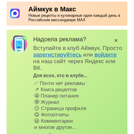
Аймкук в Макс
Новые рецепты и кулинарные идеи каждый день в
Российском мессенджере MAX
Надоела реклама?
✕
Вступайте в клуб Аймкук. Просто
зарегистируйтесь
или
войдите
на наш сайт через Яндекс или
ВК.
Для всех, кто в клубе...
✅ Почти нет рекламы
📌 Книга рецептов
🤩 Планер питания
🤓 Журнал
😗 Страница профиля
😋 Фотоотчеты
😃 Комментарии
и многое другое…