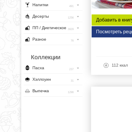
Напитки
491
Десерты
1256
Добавить в книг
ПП / Диетическое
3929
Посмотреть рец
Разное
76
Коллекции
112 ккал
Пасха
237
Хэллоуин
31
Выпечка
1296