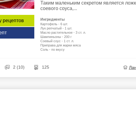
Таким маленьким секретом является лож
соевого соуса,...
Ингредиенты
у рецептов
Картофель - 6 шт.
Лук репчатый - 1 шт.
епт
Масло растительное - 3 ст. л.
Шампиньоны - 200 г
Соевый соус - 1 ст. л.
Приправа для жарки мяса
Соль - по вкусу
2 (10)
125
Ла