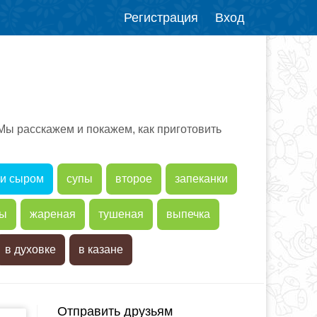
Регистрация
Вход
Мы расскажем и покажем, как приготовить
..и сыром
супы
второе
запеканки
ты
жареная
тушеная
выпечка
в духовке
в казане
Отправить друзьям