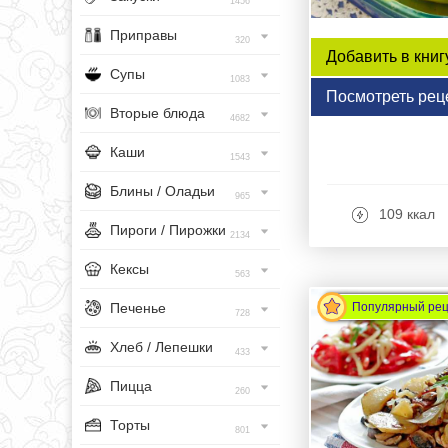
1456
Приправы
320
Добавить в книг
Супы
1083
Посмотреть рец
Вторые блюда
4682
Каши
1543
Блины / Оладьи
965
109 ккал
Пироги / Пирожки
2134
Кексы
563
Печенье
Популярный ре
728
Хлеб / Лепешки
433
Пицца
260
Торты
801