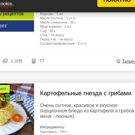
Картофель - 1 кг
.
cookie
Лук репчатый - 1 шт.
Шампиньоны - 500 г
у рецептов
Морковь - 1 шт.
Масло постное - 1 ст.л.
Масло сливочное - 20 г
епт
Яйцо куриное - 1 шт.
Сыр - 80 г
Соль - по вкусу
Перец ч.м. - по вкусу
Сухари панировочные - 2 ст.л.
1 (19)
77
Татья
цепт
Картофельные гнезда с грибами
Очень сытное, красивое и вкусное
порционное блюдо из картофеля и грибов 
меня - лесные).
Ингредиенты
Картофель - 750 г