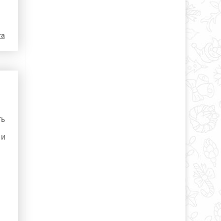
та
ть
 и