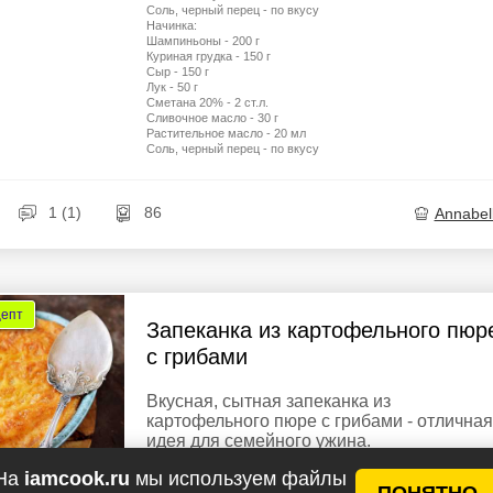
Соль, черный перец - по вкусу
Начинка:
Шампиньоны - 200 г
Куриная грудка - 150 г
Сыр - 150 г
Лук - 50 г
Сметана 20% - 2 ст.л.
Сливочное масло - 30 г
Растительное масло - 20 мл
Соль, черный перец - по вкусу
1 (1)
86
Annabel
цепт
Запеканка из картофельного пюр
с грибами
Вкусная, сытная запеканка из
картофельного пюре с грибами - отличная
идея для семейного ужина.
На
iamcook.ru
мы используем файлы
Ингредиенты
ПОНЯТНО