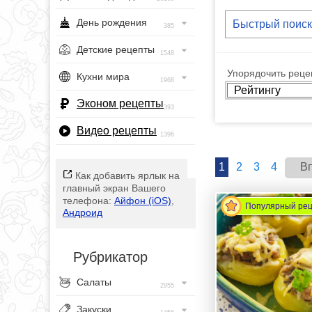
День рождения
385
Детские рецепты
1548
Упорядочить рецеп
Кухни мира
1968
Эконом рецепты
393
Видео рецепты
1396
1
2
3
4
В
Как добавить ярлык на
главный экран Вашего
телефона:
Айфон (iOS)
,
Популярный ре
Андроид
Рубрикатор
Салаты
2955
Закуски