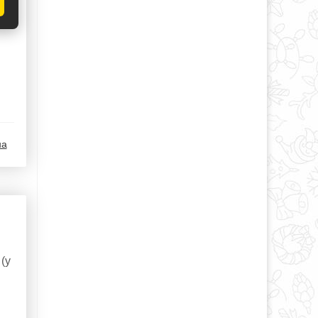
на
(у