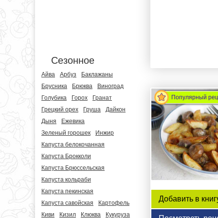
Сезонное
Айва
Арбуз
Баклажаны
Брусника
Брюква
Виноград
Популярный ре
Голубика
Горох
Гранат
Грецкий орех
Груша
Дайкон
Дыня
Ежевика
Зеленый горошек
Инжир
Капуста белокочанная
Капуста Брокколи
Капуста Брюссельская
Капуста кольраби
Капуста пекинская
Добавить в книг
Капуста савойская
Картофель
Киви
Кизил
Клюква
Кукуруза