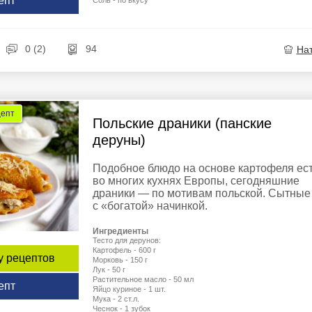
епт
Соль - по вкусу
0 (2)
94
На
цепт
Польские драники (панские
деруны)
Подобное блюдо на основе картофеля ес
во многих кухнях Европы, сегодняшние
драники — по мотивам польской. Сытные
с «богатой» начинкой.
Ингредиенты
Тесто для дерунов:
Картофель - 600 г
у рецептов
Морковь - 150 г
Лук - 50 г
Растительное масло - 50 мл
епт
Яйцо куриное - 1 шт.
Мука - 2 ст.л.
Чеснок - 1 зубок