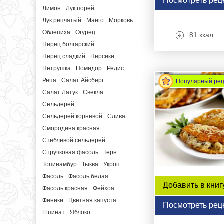
Посмотреть рец
Лимон
Лук порей
Лук репчатый
Манго
Морковь
Облепиха
Огурец
81 ккал
Перец болгарский
Перец сладкий
Персики
Петрушка
Помидор
Редис
Репа
Салат Айсберг
Популярный ре
Салат Латук
Свекла
Сельдерей
Сельдерей корневой
Слива
Смородина красная
Стеблевой сельдерей
Стручковая фасоль
Терн
Топинамбур
Тыква
Укроп
Фасоль
Фасоль белая
Добавить в книг
Фасоль красная
Фейхоа
Финики
Цветная капуста
Посмотреть рец
Шпинат
Яблоко