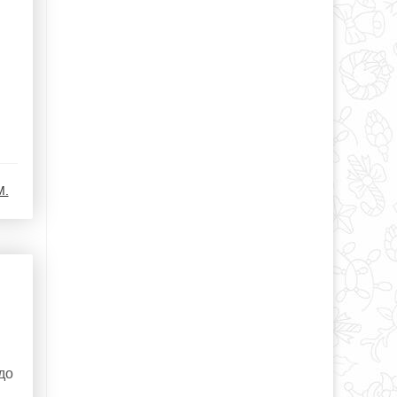
М.
до