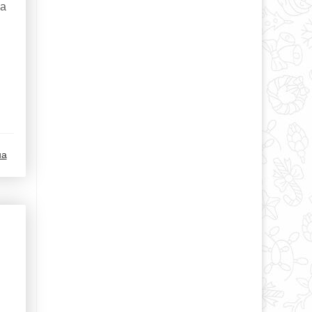
ка
на