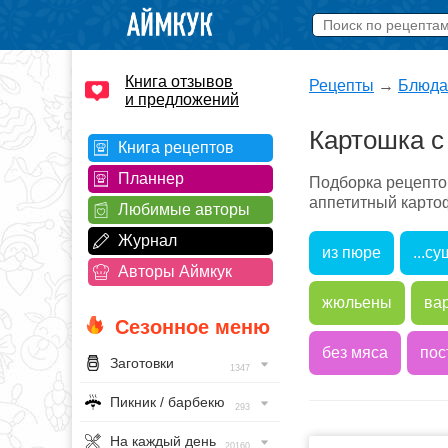
Книга отзывов
Рецепты
→
Блюда
и предложений
Картошка с
Книга рецептов
Планнер
Подборка рецепто
аппетитный картоф
Любимые авторы
Журнал
из пюре
...с
Авторы Аймкук
жюльены
ва
Сезонное меню
без мяса
пос
Заготовки
1347
Пикник / барбекю
293
На каждый день
20160