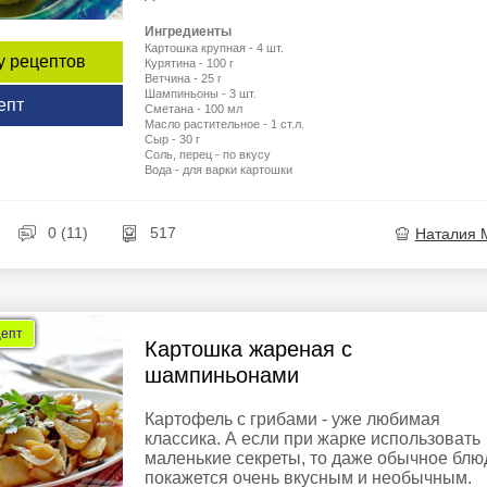
Ингредиенты
Картошка крупная - 4 шт.
у рецептов
Курятина - 100 г
Ветчина - 25 г
Шампиньоны - 3 шт.
епт
Сметана - 100 мл
Масло растительное - 1 ст.л.
Сыр - 30 г
Соль, перец - по вкусу
Вода - для варки картошки
0 (11)
517
Наталия 
цепт
Картошка жареная с
шампиньонами
Картофель с грибами - уже любимая
классика. А если при жарке использовать
маленькие секреты, то даже обычное блю
покажется очень вкусным и необычным.