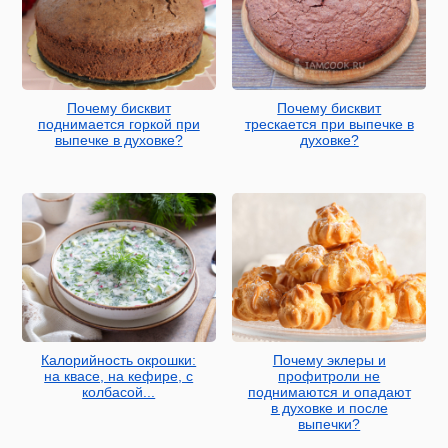
Почему бисквит
Почему бисквит
поднимается горкой при
трескается при выпечке в
выпечке в духовке?
духовке?
Калорийность окрошки:
Почему эклеры и
на квасе, на кефире, с
профитроли не
колбасой...
поднимаются и опадают
в духовке и после
выпечки?