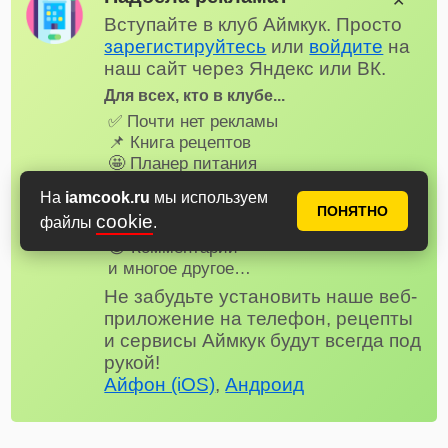
✕
Вступайте в клуб Аймкук. Просто
зарегистируйтесь
или
войдите
на
наш сайт через Яндекс или ВК.
Для всех, кто в клубе...
✅ Почти нет рекламы
📌 Книга рецептов
🤩 Планер питания
🤓 Журнал
На
iamcook.ru
мы используем
😗 Страница профиля
ПОНЯТНО
cookie
файлы
.
😋 Фотоотчеты
😃 Комментарии
и многое другое…
Не забудьте установить наше веб-
приложение на телефон, рецепты
и сервисы Аймкук будут всегда под
рукой!
Айфон (iOS)
,
Андроид