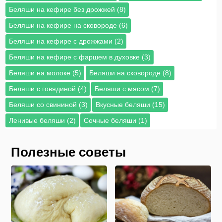
Беляши на кефире без дрожжей (8)
Беляши на кефире на сковороде (6)
Беляши на кефире с дрожжами (2)
Беляши на кефире с фаршем в духовке (3)
Беляши на молоке (5)
Беляши на сковороде (8)
Беляши с говядиной (4)
Беляши с мясом (7)
Беляши со свининой (3)
Вкусные беляши (15)
Ленивые беляши (2)
Сочные беляши (1)
Полезные советы