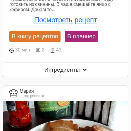
готовить из свинины. В чаше смешайте яйцо с
кефиром. Добавьте...
Посмотреть рецепт
В книгу рецептов
В планнер
30 мин
2
43
Ингредиенты
Мария
автор рецепта