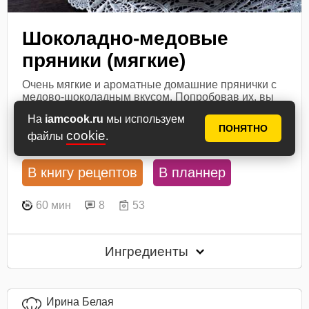
Шоколадно-медовые
пряники (мягкие)
Очень мягкие и ароматные домашние прянички с
медово-шоколадным вкусом. Попробовав их, вы
не будете покупать это лакомство в магазине!
На
iamcook.ru
мы используем
ПОНЯТНО
Посмотреть рецепт
cookie
файлы
.
В книгу рецептов
В планнер
60 мин
8
53
Ингредиенты
Ирина Белая