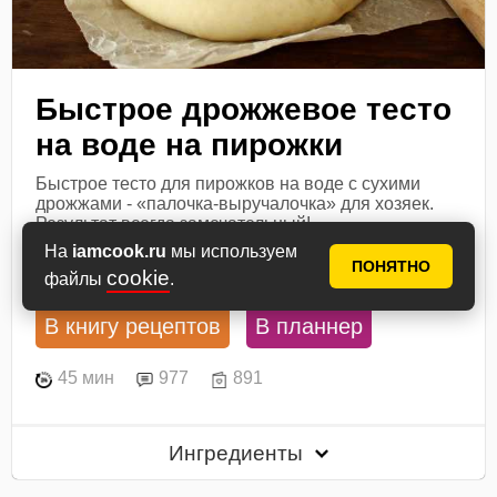
Быстрое дрожжевое тесто
на воде на пирожки
Быстрое тесто для пирожков на воде с сухими
дрожжами - «палочка-выручалочка» для хозяек.
Результат всегда замечательный!
На
iamcook.ru
мы используем
Посмотреть рецепт
ПОНЯТНО
cookie
файлы
.
В книгу рецептов
В планнер
45 мин
977
891
Ингредиенты