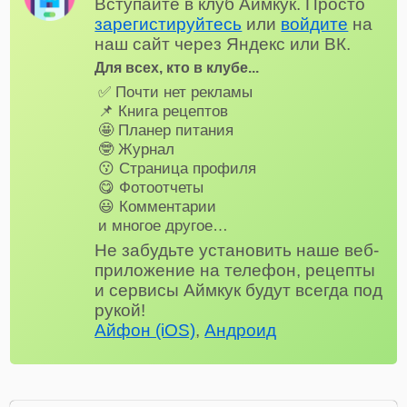
Вступайте в клуб Аймкук. Просто
зарегистируйтесь
или
войдите
на
наш сайт через Яндекс или ВК.
Для всех, кто в клубе...
✅ Почти нет рекламы
📌 Книга рецептов
🤩 Планер питания
🤓 Журнал
😗 Страница профиля
😋 Фотоотчеты
😃 Комментарии
и многое другое…
Не забудьте установить наше веб-
приложение на телефон, рецепты
и сервисы Аймкук будут всегда под
рукой!
Айфон (iOS)
,
Андроид