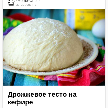
*Home*Chef *
автор рецепта
Дрожжевое тесто на
кефире