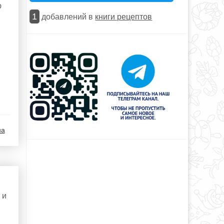
ю
1
добавлений в
книги рецептов
на
 и