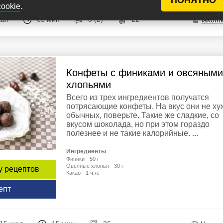
.
cookie
кал
65 мин
0 (2)
22
lakom
Конфеты с финиками и овсяными
хлопьями
Всего из трех ингредиентов получатся
потрясающие конфеты. На вкус они не ху
обычных, поверьте. Такие же сладкие, со
вкусом шоколада, но при этом гораздо
полезнее и не такие калорийные. ...
Ингредиенты
Финики - 50 г
Овсяные хлопья - 30 г
у рецептов
Какао - 1 ч.л.
епт