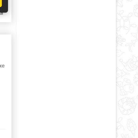
ka
же