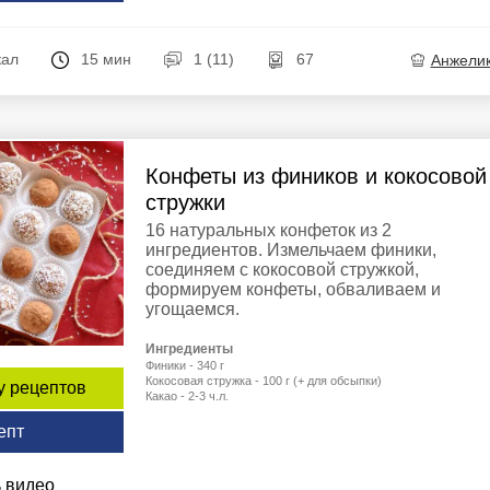
кал
15 мин
1 (11)
67
Анжели
Конфеты из фиников и кокосовой
стружки
16 натуральных конфеток из 2
ингредиентов. Измельчаем финики,
соединяем с кокосовой стружкой,
формируем конфеты, обваливаем и
угощаемся.
Ингредиенты
Финики - 340 г
Кокосовая стружка - 100 г (+ для обсыпки)
у рецептов
Какао - 2-3 ч.л.
епт
 видео