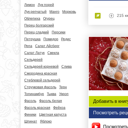
Лимон
Лук порей
Лук репчатый
Манго
Морковь
215 к
Облепиха
Огурец
Перец болгарский
Перец сладкий
Персики
Петрушка
Помидор
Редис
Репа
Салат Айсберг
Салат Латук
Свекла
Сельдерей
Сельдерей корневой
Слива
Смородина красная
Стеблевой сельдерей
Стручковая фасоль
Терн
Топинамбур
Тыква
Укроп
Фасоль
Фасоль белая
Добавить в книг
Фасоль красная
Фейхоа
Посмотреть рец
Финики
Цветная капуста
Шпинат
Яблоко
Посмотреть