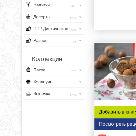
Напитки
491
Десерты
1256
ПП / Диетическое
3929
Разное
76
Коллекции
Пасха
237
Хэллоуин
31
Выпечка
1296
Добавить в книг
Посмотреть рец