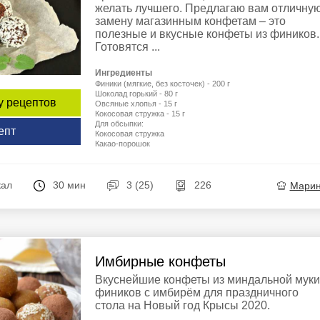
желать лучшего. Предлагаю вам отличну
замену магазинным конфетам – это
полезные и вкусные конфеты из фиников.
Готовятся ...
Ингредиенты
Финики (мягкие, без косточек) - 200 г
Шоколад горький - 80 г
у рецептов
Овсяные хлопья - 15 г
Кокосовая стружка - 15 г
Для обсыпки:
епт
Кокосовая стружка
Какао-порошок
кал
30 мин
3 (25)
226
Мари
Имбирные конфеты
Вкуснейшие конфеты из миндальной муки
фиников с имбирём для праздничного
стола на Новый год Крысы 2020.