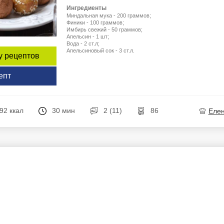
Ингредиенты
Миндальная мука - 200 граммов;
Финики - 100 граммов;
Имбирь свежий - 50 граммов;
Апельсин - 1 шт;
Вода - 2 ст.л;
Апельсиновый сок - 3 ст.л.
у рецептов
епт
92 ккал
30 мин
2 (11)
86
Еле