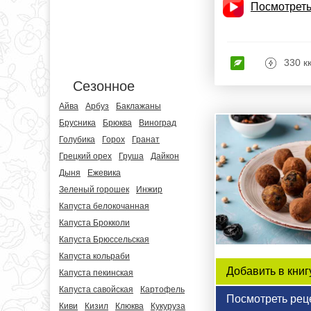
Посмотреть
330 к
Сезонное
Айва
Арбуз
Баклажаны
Брусника
Брюква
Виноград
Голубика
Горох
Гранат
Грецкий орех
Груша
Дайкон
Дыня
Ежевика
Зеленый горошек
Инжир
Капуста белокочанная
Капуста Брокколи
Капуста Брюссельская
Капуста кольраби
Добавить в книг
Капуста пекинская
Капуста савойская
Картофель
Посмотреть рец
Киви
Кизил
Клюква
Кукуруза