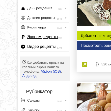
День рождения
385
Детские рецепты
1548
Кухни мира
1968
Добавить в книг
Эконом рецепты
393
Посмотреть рец
Видео рецепты
1396
Как добавить ярлык на
520 к
главный экран Вашего
телефона:
Айфон (iOS)
,
Андроид
Рубрикатор
Салаты
2955
Закуски