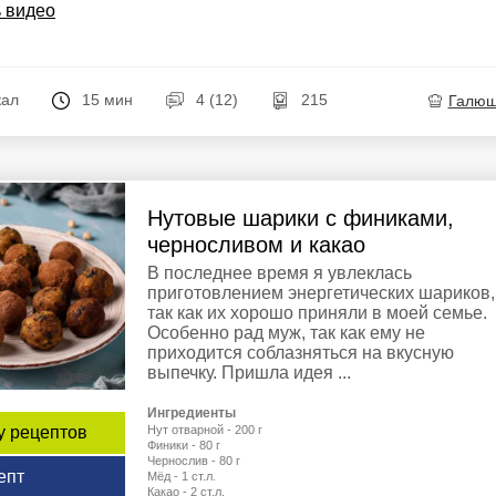
 видео
кал
15 мин
4 (12)
215
Галю
Нутовые шарики с финиками,
черносливом и какао
В последнее время я увлеклась
приготовлением энергетических шариков,
так как их хорошо приняли в моей семье.
Особенно рад муж, так как ему не
приходится соблазняться на вкусную
выпечку. Пришла идея ...
Ингредиенты
Нут отварной - 200 г
у рецептов
Финики - 80 г
Чернослив - 80 г
епт
Мёд - 1 ст.л.
Какао - 2 ст.л.