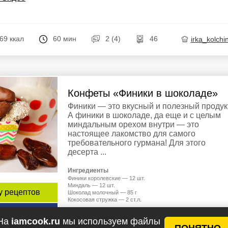
69 ккал
60 мин
2 (4)
46
irka_kolchi
Конфеты «Финики в шоколаде»
Финики — это вкусный и полезный продукт
А финики в шоколаде, да еще и с целым
миндальным орехом внутри — это
настоящее лакомство для самого
требовательного гурмана! Для этого
десерта ...
Ингредиенты
Финики королевские — 12 шт.
Миндаль — 12 шт.
у рецептов
Шоколад молочный — 85 г
Кокосовая стружка — 2 ст.л.
епт
На
iamcook.ru
мы используем файлы
ПОНЯТНО