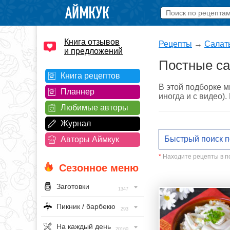
Книга отзывов
Рецепты
→
Салат
и предложений
Постные са
Книга рецептов
В этой подборке м
Планнер
иногда и с видео)
Любимые авторы
Журнал
Авторы Аймкук
*
Находите рецепты в по
Сезонное меню
Заготовки
1347
Пикник / барбекю
293
На каждый день
20160