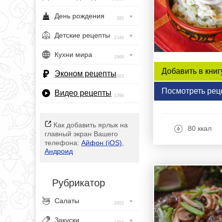
День рождения
385
Детские рецепты
1548
Кухни мира
1968
Добавить в книг
Эконом рецепты
393
Посмотреть рец
Видео рецепты
1396
Как добавить ярлык на
80 ккал
главный экран Вашего
телефона:
Айфон (iOS)
,
Андроид
Рубрикатор
Салаты
2955
Закуски