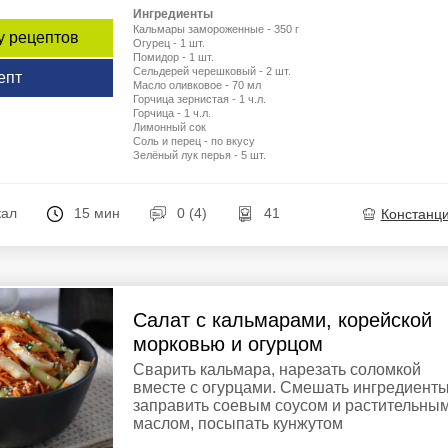
Ингредиенты
Кальмары замороженные - 350 г
у рецептов
Огурец - 1 шт.
Помидор - 1 шт.
Сельдерей черешковый - 2 шт.
епт
Масло оливковое - 70 мл
Горчица зернистая - 1 ч.л.
Горчица - 1 ч.л.
Лимонный сок
Соль и перец - по вкусу
Зелёный лук перья - 5 шт.
кал
15 мин
0 (4)
41
Констанц
Салат с кальмарами, корейской
морковью и огурцом
Сварить кальмара, нарезать соломкой
вместе с огурцами. Смешать ингредиенты
заправить соевым соусом и растительны
маслом, посыпать кунжутом