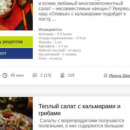
и всеми любимый многокомпонентный
салат – несовместимые «вещи»? Уверяю,
наш «Оливье» с кальмарами подойдет к
посту, ...
Ингредиенты
Кальмары – 3-4 тушки
Огурцы маринованные – 2-3 шт.
у рецептов
Морковь – 1 шт.
Картофель – 1-2 шт.
Майонез постный – по вкусу
епт
Лук репчатый – 1 головка
Соль – по вкусу
45 мин
2 (13)
118
Ирина Ше
Теплый салат с кальмарами и
грибами
Салаты с морепродуктами получаются
полезными, в них содержится большое