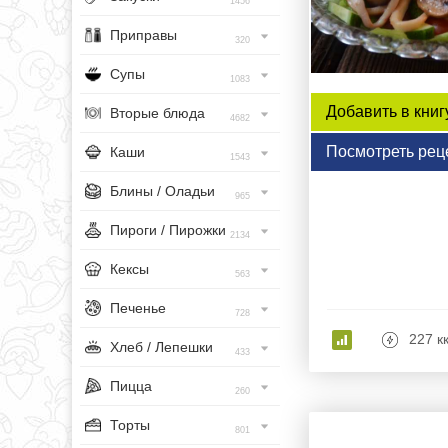
1456
Приправы
320
Супы
1083
Добавить в книг
Вторые блюда
4682
Посмотреть рец
Каши
1543
Блины / Оладьи
965
Пироги / Пирожки
2134
Кексы
563
Печенье
728
227 к
Хлеб / Лепешки
433
Пицца
260
Торты
801