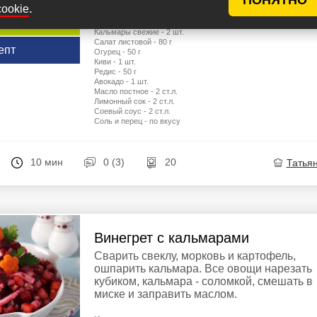
.
cookie
у рецептов
Ингредиенты
Кальмары свежие - 2 шт.
Салат листовой - 80 г
епт
Огурец - 50 г
Киви - 1 шт.
Редис - 50 г
Авокадо - 1 шт.
Масло постное - 2 ст.л.
Лимонный сок - 2 ст.л.
Соевый соус - 2 ст.л.
Соль и перец - по вкусу
10 мин
0 (3)
20
Татья
Винегрет с кальмарами
Сварить свеклу, морковь и картофель,
ошпарить кальмара. Все овощи нарезать
кубиком, кальмара - соломкой, смешать в
миске и заправить маслом.