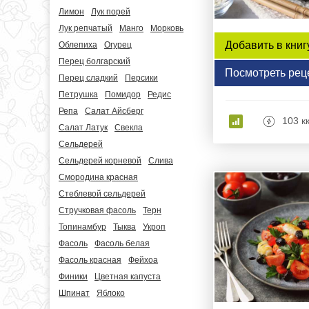
Лимон
Лук порей
Лук репчатый
Манго
Морковь
Добавить в книг
Облепиха
Огурец
Перец болгарский
Посмотреть рец
Перец сладкий
Персики
Петрушка
Помидор
Редис
Репа
Салат Айсберг
103 к
Салат Латук
Свекла
Сельдерей
Сельдерей корневой
Слива
Смородина красная
Стеблевой сельдерей
Стручковая фасоль
Терн
Топинамбур
Тыква
Укроп
Фасоль
Фасоль белая
Фасоль красная
Фейхоа
Финики
Цветная капуста
Шпинат
Яблоко