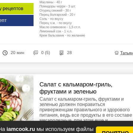
Маслины - 40 г
Помидоры черри - 3 шт.
у рецептов
Огурец свежий - 30 г
Перец болгарский - 20 г
Соль - по вкусу
епт
Перец ч.м. - по вкусу
Масло оливковое - 1,5 ст.л.
Лимонный сок - 1 ч.л.
Крем бальзамик - по желанию
20 мин
0 (5)
28
Татья
Салат с кальмаром-гриль,
фруктами и зеленью
Салат с кальмаром-гриль, фруктами и
зеленью должен понравиться
приверженцам правильного и здорового
питания, ведь все продукты в его составе
мегаполезные, при этом еще и
вкусные. Более того, сам салат имеет
На
iamcook.ru
мы используем файлы
сногсшибательный ...
ПОНЯТНО