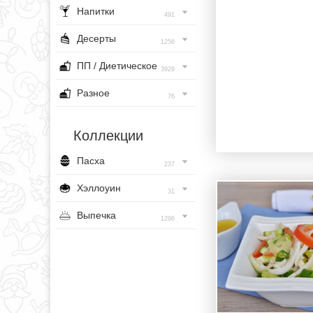
Напитки
491
Десерты
1256
ПП / Диетическое
3929
Разное
76
Коллекции
Пасха
237
Хэллоуин
31
Выпечка
1296