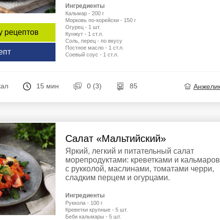
Ингредиенты
Кальмар - 200 г
Морковь по-корейски - 150 г
Огурец - 1 шт.
у рецептов
Кунжут - 1 ст.л.
Соль, перец - по вкусу
Постное масло - 1 ст.л.
епт
Соевый соус - 1 ст.л.
кал
15 мин
0 (3)
85
Анжели
Салат «Мальтийский»
Яркий, легкий и питательный салат
морепродуктами: креветками и кальмаров
с рукколой, маслинами, томатами черри,
сладким перцем и огурцами.
Ингредиенты
Руккола - 100 г
Креветки крупные - 5 шт.
Беби кальмары - 5 шт.