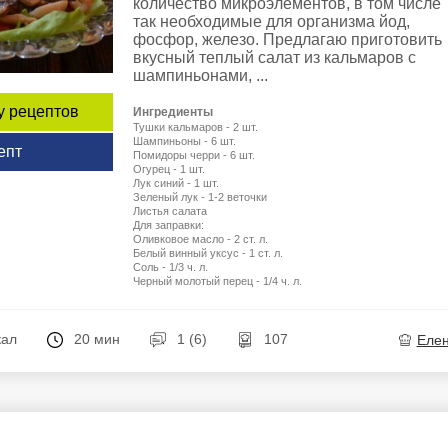
количество микроэлементов, в том числе
так необходимые для организма йод,
фосфор, железо. Предлагаю приготовить
вкусный теплый салат из кальмаров с
шампиньонами, ...
у рецептов
Ингредиенты
Тушки кальмаров - 2 шт.
Шампиньоны - 6 шт.
епт
Помидоры черри - 6 шт.
Огурец - 1 шт.
Лук синий - 1 шт.
Зеленый лук - 1-2 веточки
Листья салата
Для заправки:
Оливковое масло - 2 ст. л.
Белый винный уксус - 1 ст. л.
Соль - 1/3 ч. л.
Черный молотый перец - 1/4 ч. л.
кал
20 мин
1 (6)
107
Еле