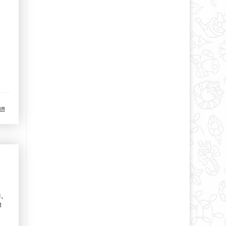
ия
,
м