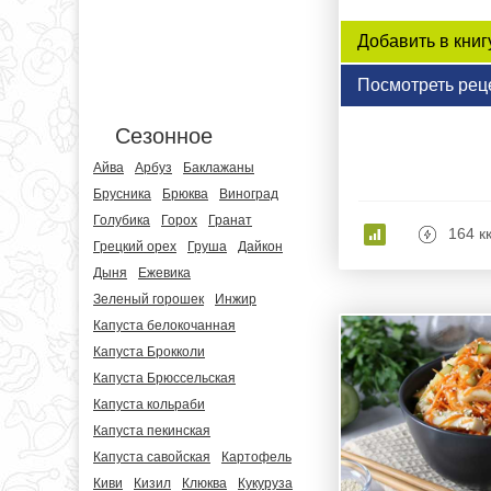
Добавить в книг
Посмотреть рец
Сезонное
Айва
Арбуз
Баклажаны
Брусника
Брюква
Виноград
Голубика
Горох
Гранат
164 к
Грецкий орех
Груша
Дайкон
Дыня
Ежевика
Зеленый горошек
Инжир
Капуста белокочанная
Капуста Брокколи
Капуста Брюссельская
Капуста кольраби
Капуста пекинская
Капуста савойская
Картофель
Киви
Кизил
Клюква
Кукуруза