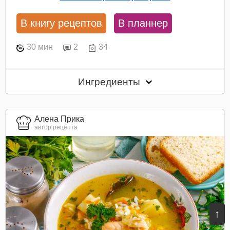
В книгу рецептов
В планнер
30 мин
2
34
Ингредиенты
Алена Прика
автор рецепта
↑