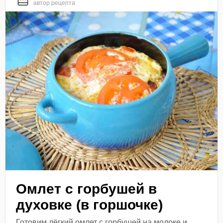
автор рецепта
Омлет с горбушей в
духовке (в горшочке)
Готовим лёгкий омлет с горбушей на молоке и