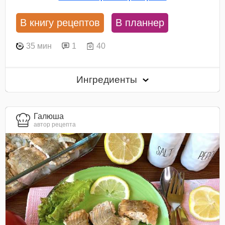
В книгу рецептов
В планнер
35 мин
1
40
Ингредиенты
Галюша
автор рецепта