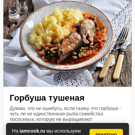
Горбуша тушеная
Думаю, что не ошибусь, если скажу, что горбуша -
чуть ли не единственная рыба семейства
лососевых, которую не выращивают
искусственным путем, а цена на нее - втрое ниже,
чем на...
На
iamcook.ru
мы используем