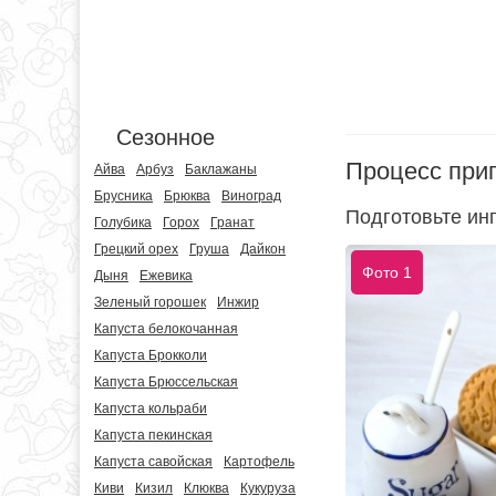
Сезонное
Процесс при
Айва
Арбуз
Баклажаны
Брусника
Брюква
Виноград
Подготовьте инг
Голубика
Горох
Гранат
Грецкий орех
Груша
Дайкон
Фото 1
Дыня
Ежевика
Зеленый горошек
Инжир
Капуста белокочанная
Капуста Брокколи
Капуста Брюссельская
Капуста кольраби
Капуста пекинская
Капуста савойская
Картофель
Киви
Кизил
Клюква
Кукуруза