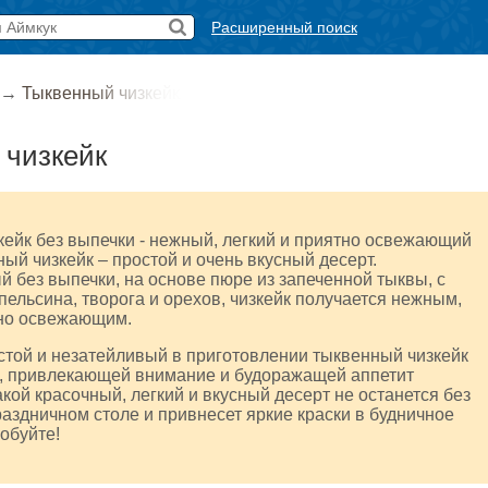
Расширенный поиск
→
Тыквенный чизкейк
 чизкейк
ейк без выпечки - нежный, легкий и приятно освежающий
ный чизкейк – простой и очень вкусный десерт.
 без выпечки, на основе пюре из запеченной тыквы, с
ельсина, творога и орехов, чизкейк получается нежным,
тно освежающим.
той и незатейливый в приготовлении тыквенный чизкейк
й, привлекающей внимание и будоражащей аппетит
кой красочный, легкий и вкусный десерт не останется без
аздничном столе и привнесет яркие краски в будничное
обуйте!