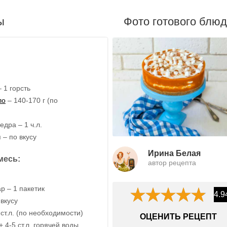
ы
Фото готового блю
 1 горсть
ло
– 140-170 г (по
)
дра – 1 ч.л.
 – по вкусу
Ирина Белая
месь:
автор рецепта
р – 1 пакетик
4.9
вкусу
ст.л. (по необходимости)
ОЦЕНИТЬ РЕЦЕПТ
+ 4-5 ст.л. горячей воды