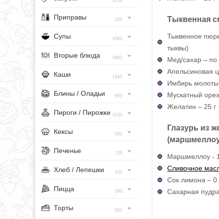
1456
Приправы
Тыквенная с
320
Тыквенное пюре 
Супы
1083
тыквы)
Вторые блюда
4682
Мед/сахар – по 
Апельсиновая цед
Каши
1543
Имбирь молотый
Блины / Оладьи
Мускатный орех 
965
Желатин – 25 г 
Пироги / Пирожки
2134
Глазурь из 
Кексы
563
(маршмеллоу
Печенье
728
Маршмеллоу - 1
Сливочное мас
Хлеб / Лепешки
433
Сок лимона – 0.
Пицца
Сахарная пудра
260
Торты
801