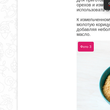
Для приготовлен
орехов и измел
использовать б
К измельченном
молотую корицу 
добавляя небол
масло.
Фото 3