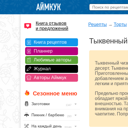
Книга отзывов
Рецепты
→
Торты
и предложений
Тыквенный
Книга рецептов
Планнер
Любимые авторы
Тыквенный чизк
десерт. Тыквен
Журнал
Приготовленный
Авторы Аймкук
добавлением ап
легким и прия
Сезонное меню
Предельно прос
обладает ярко
внешностью. Та
Заготовки
1347
внимания на пр
чаепитие. Попр
Пикник / барбекю
293
На каждый день
20160