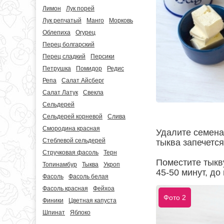
Лимон
Лук порей
Лук репчатый
Манго
Морковь
Облепиха
Огурец
Перец болгарский
Перец сладкий
Персики
Петрушка
Помидор
Редис
Репа
Салат Айсберг
Салат Латук
Свекла
Сельдерей
Сельдерей корневой
Слива
Смородина красная
Удалите семена 
Стеблевой сельдерей
тыква запечется
Стручковая фасоль
Терн
Поместите тыкву
Топинамбур
Тыква
Укроп
45-50 минут, до
Фасоль
Фасоль белая
Фасоль красная
Фейхоа
Фото 2
Финики
Цветная капуста
Шпинат
Яблоко