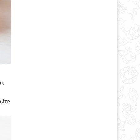
ак
айте