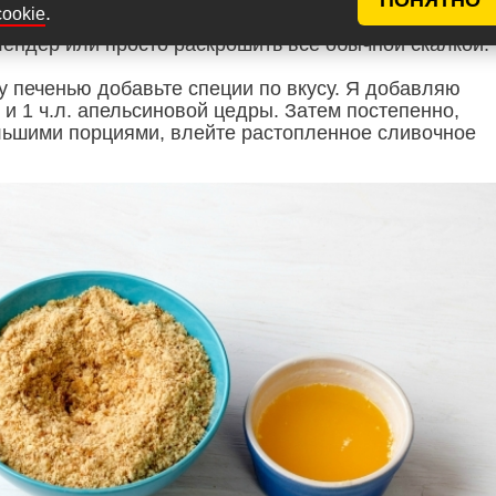
ия основы чизкейка: отмерьте печенье, добавьте го
.
cookie
ьчите все до состояния мелкой крошки. Можно
лендер или просто раскрошить все обычной скалкой.
у печенью добавьте специи по вкусу. Я добавляю
и 1 ч.л. апельсиновой цедры. Затем постепенно,
ьшими порциями, влейте растопленное сливочное