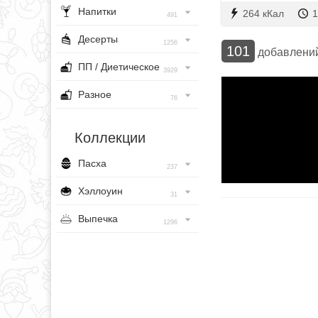
Напитки
264 кКал
1
491
Десерты
1256
101
добавлени
ПП / Диетическое
3929
Разное
76
Коллекции
Пасха
237
Хэллоуин
31
Выпечка
1296