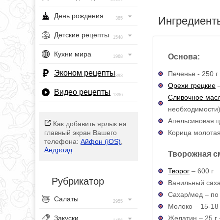
День рождения
Ингредиент
385
Детские рецепты
1548
Кухни мира
Основа:
1968
Эконом рецепты
Печенье - 250 г
393
Орехи грецкие
–
Видео рецепты
1396
Сливочное мас
необходимости
Апельсиновая це
Как добавить ярлык на
Корица молотая
главный экран Вашего
телефона:
Айфон (iOS)
,
Андроид
Творожная с
Творог
– 600 г
Рубрикатор
Ванильный саха
Сахар/мед – по 
Салаты
2955
Молоко – 15-18 
Желатин – 25 г 
Закуски