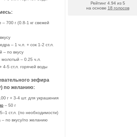
Рейтинг
4.94
из
5
на основе
18
голосов
месь:
– 700 г (0.8-1 кг свежей
вкусу
ра – 1 ч.л. + сок 1-2 ст.л.
 – по вкусу
молотый – 0.25 ч.л.
+ 4-5 ст.л. горячей воды
жевательного зефира
) по желанию:
00 г + 3-4 шт. для украшения
ло
– 50 г
5–1 ст.л. (по необходимости)
 – по вкусу/по желанию