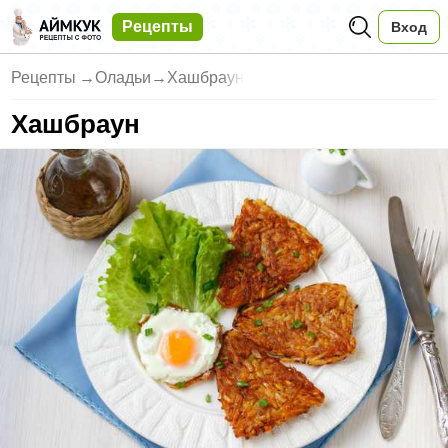
Рецепты
Вход
Рецепты
→
Оладьи
→
Хашбраун
Хашбраун