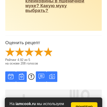
клейковины в пшеничной
муке? Какую муку
выбрать?
Оценить рецепт
Рейтинг
4.92
из
5
на основе
208
голосов
На
iamcook.ru
мы используем