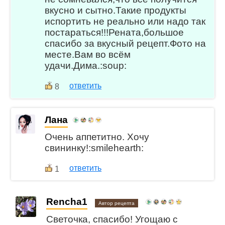
вкусно и сытно.Такие продукты
испортить не реально или надо так
постараться!!!Рената,большое
спасибо за вкусный рецепт.Фото на
месте.Вам во всём
удачи.Дима.:soup:
ответить
8
Лана
Очень аппетитно. Хочу
свининку!:smilehearth:
ответить
1
Rencha1
Автор рецепта
Светочка, спасибо! Угощаю с