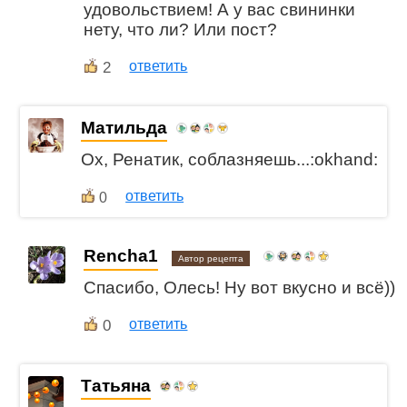
удовольствием! А у вас свининки
нету, что ли? Или пост?
2
ответить
Матильда
Ох, Ренатик, соблазняешь...:okhand:
ответить
0
Rencha1
Автор рецепта
Спасибо, Олесь! Ну вот вкусно и всё))
0
ответить
Татьяна