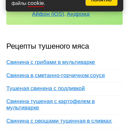
ПОНЯТНО
рецепты и сервисы Аймкук будут
cookie
файлы
.
всегда под рукой!
Айфон (iOS)
,
Андроид
Рецепты тушеного мяса
Свинина с грибами в мультиварке
Свинина в сметанно-горчичном соусе
Тушеная свинина с подливкой
Свинина тушеная с картофелем в
мультиварке
Свинина с овощами тушенная в сливках