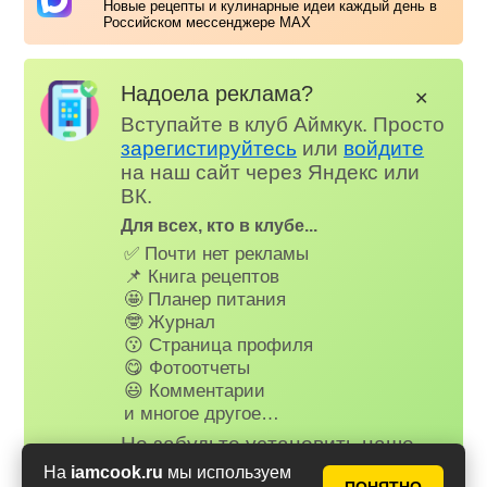
Новые рецепты и кулинарные идеи каждый день в
Российском мессенджере MAX
Надоела реклама?
✕
Вступайте в клуб Аймкук. Просто
зарегистируйтесь
или
войдите
на наш сайт через Яндекс или
ВК.
Для всех, кто в клубе...
✅ Почти нет рекламы
📌 Книга рецептов
🤩 Планер питания
🤓 Журнал
😗 Страница профиля
😋 Фотоотчеты
😃 Комментарии
и многое другое…
Не забудьте установить наше
веб-приложение на телефон,
На
iamcook.ru
мы используем