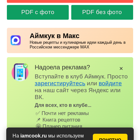
PDF с фото
PDF без фото
Аймкук в Макс
Новые рецепты и кулинарные идеи каждый день в
Российском мессенджере MAX
Надоела реклама?
✕
Вступайте в клуб Аймкук. Просто
зарегистируйтесь
или
войдите
на наш сайт через Яндекс или
ВК.
Для всех, кто в клубе...
✅ Почти нет рекламы
📌 Книга рецептов
🤩 Планер питания
🤓 Журнал
На
iamcook.ru
мы используем
😗 Страница профиля