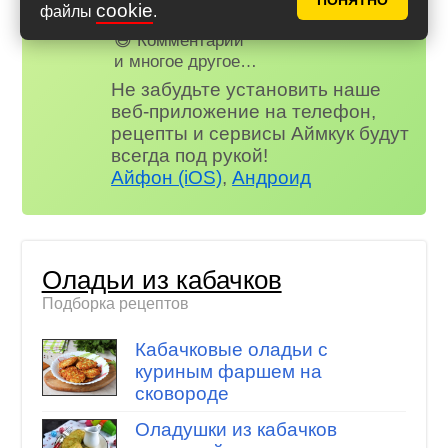
ПОНЯТНО
cookie
файлы
.
😋 Фотоотчеты
😃 Комментарии
и многое другое…
Не забудьте установить наше
веб-приложение на телефон,
рецепты и сервисы Аймкук будут
всегда под рукой!
Айфон (iOS)
,
Андроид
Оладьи из кабачков
Подборка рецептов
Кабачковые оладьи с
куриным фаршем на
сковороде
Оладушки из кабачков