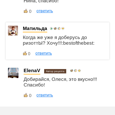
Нина, спасибо!
0
ответить
Матильда
Когда же уже я доберусь до
ризоттЫ? Хочу!!!:bestofthebest:
ответить
0
ElenaV
Автор рецепта
Добирайся, Олеся, это вкусно!!!
Спасибо!
0
ответить