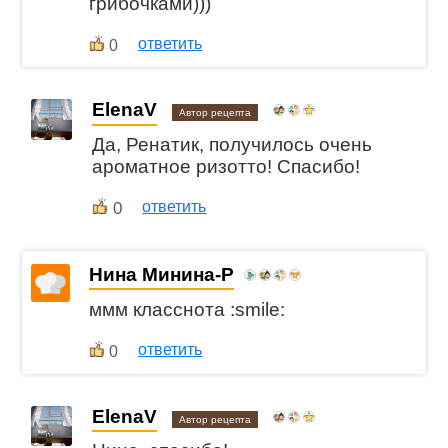
грибочками)))
ответить
0
ElenaV
Автор рецепта
Да, Ренатик, получилось очень
ароматное ризотто! Спасибо!
0
ответить
Нина Минина-Р
ммм класснота :smile:
ответить
0
ElenaV
Автор рецепта