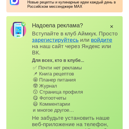
Новые рецепты и кулинарные идеи каждый день в
Российском мессенджере MAX
Надоела реклама?
✕
Вступайте в клуб Аймкук. Просто
зарегистируйтесь
или
войдите
на наш сайт через Яндекс или
ВК.
Для всех, кто в клубе...
✅ Почти нет рекламы
📌 Книга рецептов
🤩 Планер питания
🤓 Журнал
😗 Страница профиля
😋 Фотоотчеты
😃 Комментарии
и многое другое…
Не забудьте установить наше
веб-приложение на телефон,