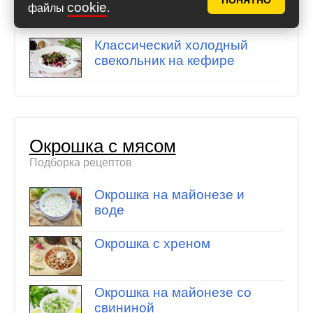
ПОНЯТНО
cookie
файлы
.
кефире
Классический холодный
свекольник на кефире
Окрошка с мясом
Подборка рецептов
Окрошка на майонезе и
воде
Окрошка с хреном
Окрошка на майонезе со
свининой