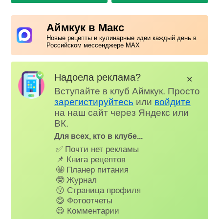
Аймкук в Макс
Новые рецепты и кулинарные идеи каждый день в
Российском мессенджере MAX
Надоела реклама?
✕
Вступайте в клуб Аймкук. Просто
зарегистируйтесь
или
войдите
на наш сайт через Яндекс или
ВК.
Для всех, кто в клубе...
✅ Почти нет рекламы
📌 Книга рецептов
🤩 Планер питания
🤓 Журнал
😗 Страница профиля
😋 Фотоотчеты
😃 Комментарии