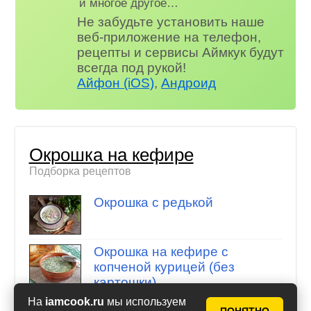
и многое другое…
Не забудьте установить наше
веб-приложение на телефон,
рецепты и сервисы Аймкук будут
всегда под рукой!
Айфон (iOS)
,
Андроид
Окрошка на кефире
Подборка рецептов
Окрошка с редькой
Окрошка на кефире с
копченой курицей (без
картошки)
На
iamcook.ru
мы используем
Окрошка со свеклой на