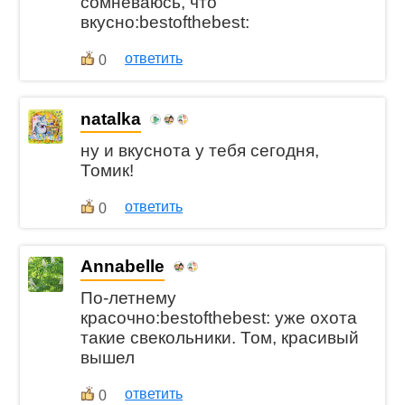
сомневаюсь, что
вкусно:bestofthebest:
ответить
0
natalka
ну и вкуснота у тебя сегодня,
Томик!
ответить
0
Annabelle
По-летнему
красочно:bestofthebest: уже охота
такие свекольники. Том, красивый
вышел
ответить
0