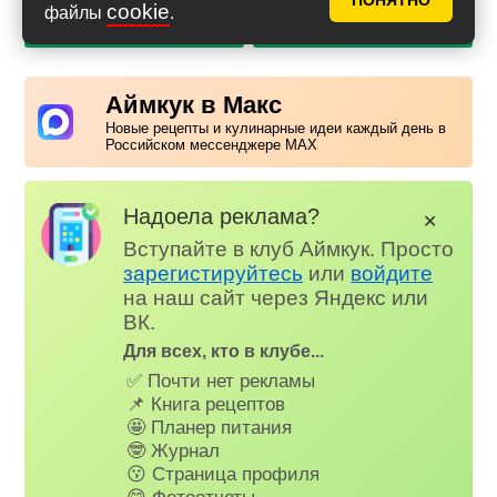
ПОНЯТНО
cookie
файлы
.
PDF с фото
PDF без фото
Аймкук в Макс
Новые рецепты и кулинарные идеи каждый день в
Российском мессенджере MAX
Надоела реклама?
✕
Вступайте в клуб Аймкук. Просто
зарегистируйтесь
или
войдите
на наш сайт через Яндекс или
ВК.
Для всех, кто в клубе...
✅ Почти нет рекламы
📌 Книга рецептов
🤩 Планер питания
🤓 Журнал
😗 Страница профиля
😋 Фотоотчеты