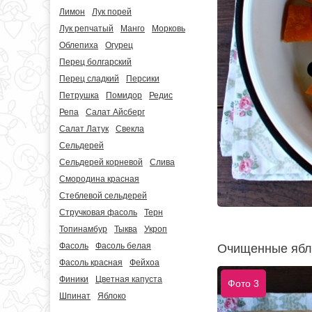
Лимон
Лук порей
Лук репчатый
Манго
Морковь
Облепиха
Огурец
Перец болгарский
Перец сладкий
Персики
Петрушка
Помидор
Редис
Репа
Салат Айсберг
Салат Латук
Свекла
Сельдерей
Сельдерей корневой
Слива
Смородина красная
Стеблевой сельдерей
Стручковая фасоль
Терн
Топинамбур
Тыква
Укроп
Фасоль
Фасоль белая
Очищенные ябло
Фасоль красная
Фейхоа
Финики
Цветная капуста
Фото 3
Шпинат
Яблоко