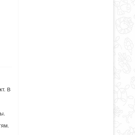
т. В
ы.
тям.