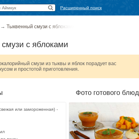
Расширенный поиск
→
Тыквенный смузи с яблоками
 смузи с яблоками
калорийный смузи из тыквы и яблок порадует вас
усом и простотой приготовления.
ы
Фото готового блю
 свежая или замороженная) -
 мл
 по вкусу