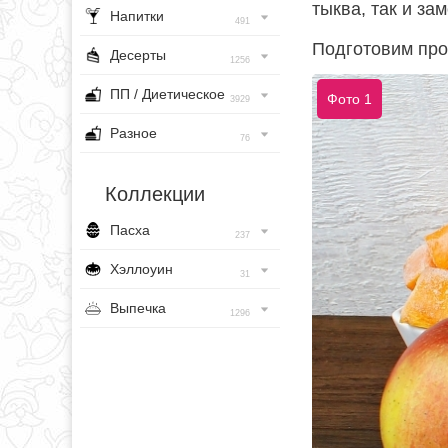
тыква, так и за
Напитки
491
Подготовим про
Десерты
1256
ПП / Диетическое
Фото 1
3929
Разное
76
Коллекции
Пасха
237
Хэллоуин
31
Выпечка
1296