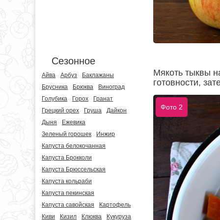
Сезонное
Мякоть тыквы н
Айва
Арбуз
Баклажаны
готовности, зат
Брусника
Брюква
Виноград
Голубика
Горох
Гранат
Фото 2
Грецкий орех
Груша
Дайкон
Дыня
Ежевика
Зеленый горошек
Инжир
Капуста белокочанная
Капуста Брокколи
Капуста Брюссельская
Капуста кольраби
Капуста пекинская
Капуста савойская
Картофель
Киви
Кизил
Клюква
Кукуруза