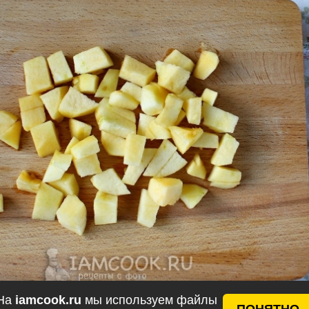
На
iamcook.ru
мы используем файлы
ПОНЯТНО