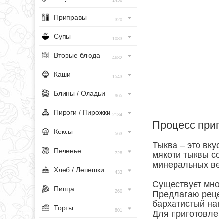
1456
Приправы
320
Супы
1083
Вторые блюда
4682
Каши
1543
Блины / Оладьи
965
Пироги / Пирожки
2134
Процесс при
Кексы
563
Тыква – это вк
Печенье
мякоти тыквы с
728
минеральных в
Хлеб / Лепешки
433
Существует мно
Пицца
260
Предлагаю реце
бархатистый нап
Торты
801
Для приготовле