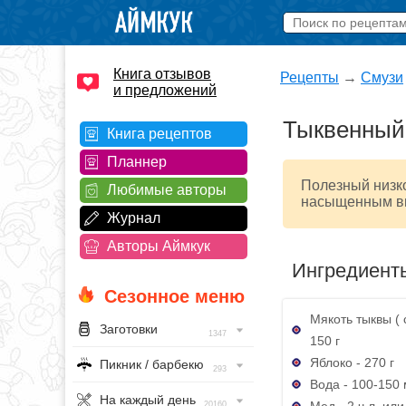
Книга отзывов
Рецепты
→
Смузи
и предложений
Тыквенный
Книга рецептов
Планнер
Полезный низко
Любимые авторы
насыщенным вк
Журнал
Авторы Аймкук
Ингредиент
Сезонное меню
Мякоть тыквы (
Заготовки
1347
150 г
Яблоко - 270 г
Пикник / барбекю
293
Вода - 100-150
На каждый день
Мед - 2 ч.л. или
20160