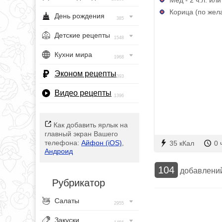
Корица (по жела
День рождения
385
Детские рецепты
1548
Кухни мира
1968
Эконом рецепты
393
Видео рецепты
1396
Как добавить ярлык на
главный экран Вашего
телефона:
Айфон (iOS)
,
35 кКал
0 
Андроид
104
добавлени
Рубрикатор
Салаты
2955
Закуски