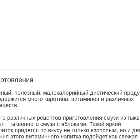
готовления
усный, полезный, малокалорийный диетический продук
одержится много каротина, витаминов и различных
еществ.
го различных рецептов приготовления смузи из тыкв
пт тыквенного смузи с яблоками. Такой яркий
иток придется по вкусу не только взрослым, но и де
ния этого витаминного напитка подойдет как свежая