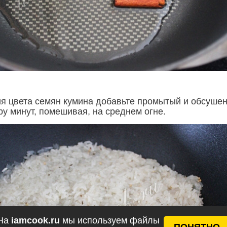
я цвета семян кумина добавьте промытый и обсуше
ру минут, помешивая, на среднем огне.
На
iamcook.ru
мы используем файлы
ПОНЯТНО