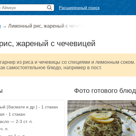
Расширенный поиск
р
→
Лимонный рис, жареный с чечеви
рис, жареный с чечевицей
гарнир из риса и чечевицы со специями и лимонным соком.
ак самостоятельное блюдо, например в пост.
ы
Фото готового блю
й (басмати и др.) - 1 стакан
я - 1 стакан
сло — 2-3 ст. л.
ч. л.
 — до 1 ч. л.