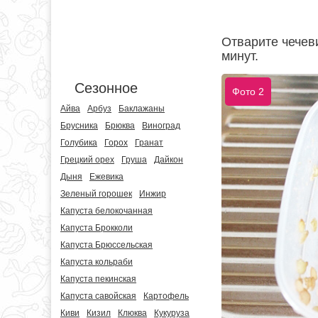
Отварите чечев
минут.
Сезонное
Фото 2
Айва
Арбуз
Баклажаны
Брусника
Брюква
Виноград
Голубика
Горох
Гранат
Грецкий орех
Груша
Дайкон
Дыня
Ежевика
Зеленый горошек
Инжир
Капуста белокочанная
Капуста Брокколи
Капуста Брюссельская
Капуста кольраби
Капуста пекинская
Капуста савойская
Картофель
Киви
Кизил
Клюква
Кукуруза