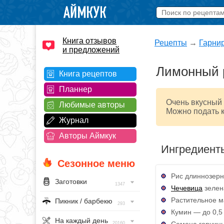
Книга отзывов
Рецепты
→
Гарни
и предложений
Лимонный 
Книга рецептов
Планнер
Очень вкусный 
Любимые авторы
Можно подать к
Журнал
Авторы Аймкук
Ингредиент
Сезонное меню
Рис длиннозерны
Заготовки
1347
Чечевица
зелена
Растительное ма
Пикник / барбекю
293
Кумин — до 0,5 
На каждый день
Семена горчицы
20160