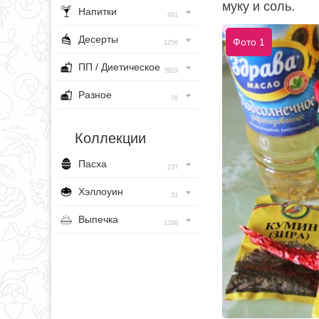
муку и соль.
Напитки
491
Десерты
Фото 1
1256
ПП / Диетическое
3929
Разное
76
Коллекции
Пасха
237
Хэллоуин
31
Выпечка
1296