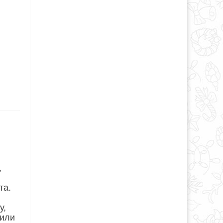
,
та.
у,
 или