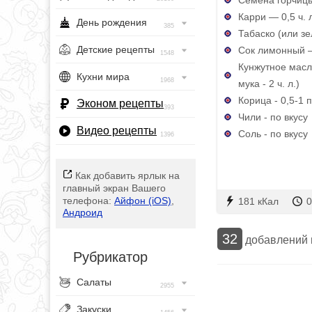
Карри — 0,5 ч. 
День рождения
385
Табаско (или зе
Детские рецепты
Сок лимонный —
1548
Кунжутное масло
Кухни мира
1968
мука - 2 ч. л.)
Корица - 0,5-1 
Эконом рецепты
393
Чили - по вкусу
Видео рецепты
Соль - по вкусу
1396
Как добавить ярлык на
главный экран Вашего
телефона:
Айфон (iOS)
,
181 кКал
0
Андроид
32
добавлений
Рубрикатор
Салаты
2955
Закуски