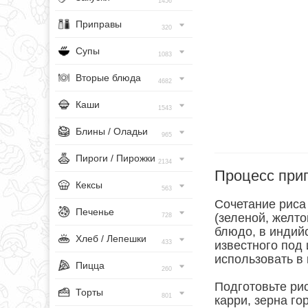
1456
Приправы
320
Супы
1083
Вторые блюда
4682
Каши
1543
Блины / Оладьи
965
Пироги / Пирожки
2134
Процесс при
Кексы
563
Сочетание риса 
Печенье
(зеленой, желто
728
блюдо, в индийс
Хлеб / Лепешки
433
известного под
использовать в 
Пицца
260
Подготовьте рис
Торты
801
карри, зерна го