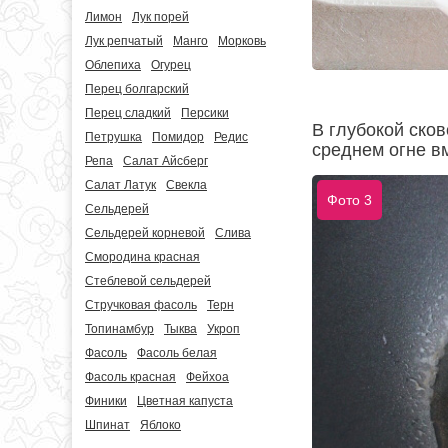
Лимон
Лук порей
Лук репчатый
Манго
Морковь
Облепиха
Огурец
Перец болгарский
Перец сладкий
Персики
В глубокой ско
Петрушка
Помидор
Редис
среднем огне в
Репа
Салат Айсберг
Салат Латук
Свекла
Фото 3
Сельдерей
Сельдерей корневой
Слива
Смородина красная
Стеблевой сельдерей
Стручковая фасоль
Терн
Топинамбур
Тыква
Укроп
Фасоль
Фасоль белая
Фасоль красная
Фейхоа
Финики
Цветная капуста
Шпинат
Яблоко