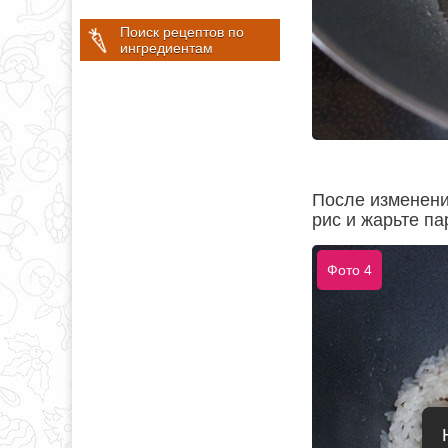
Поиск рецептов по
ингредиентам
После изменени
рис и жарьте па
Фото 4