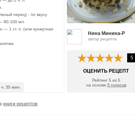
л.
леный перец) - по вкусу
 80-100 мл.
 — 1 ст. л. (или кунжутная
Нина Минина-Р
автор рецепта
палочка
5
ОЦЕНИТЬ РЕЦЕПТ
Рейтинг
5
из
5
на основе
5
голосов
 ч. 35 мин.
 в
книги рецептов