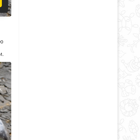
ию
и.