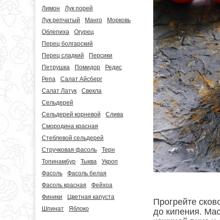
Лимон
Лук порей
Лук репчатый
Манго
Морковь
Облепиха
Огурец
Перец болгарский
Перец сладкий
Персики
Петрушка
Помидор
Редис
Репа
Салат Айсберг
Салат Латук
Свекла
Сельдерей
Сельдерей корневой
Слива
Смородина красная
Стеблевой сельдерей
Стручковая фасоль
Терн
Топинамбур
Тыква
Укроп
Фасоль
Фасоль белая
Фасоль красная
Фейхоа
Финики
Цветная капуста
Прогрейте сков
Шпинат
Яблоко
до кипения. Ма