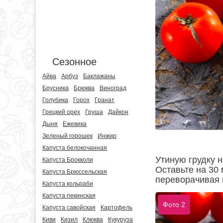
Сезонное
Айва
Арбуз
Баклажаны
Брусника
Брюква
Виноград
Голубика
Горох
Гранат
Грецкий орех
Груша
Дайкон
Дыня
Ежевика
Зеленый горошек
Инжир
Капуста белокочанная
Утиную грудку н
Капуста Брокколи
Оставьте на 30
Капуста Брюссельская
переворачивая 
Капуста кольраби
Капуста пекинская
Фото 2
Капуста савойская
Картофель
Киви
Кизил
Клюква
Кукуруза