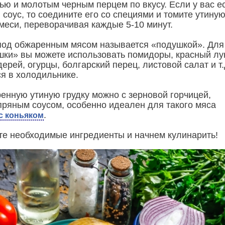
ью и молотым черным перцем по вкусу. Если у вас ес
соус, то соедините его со специями и томите утину
смеси, переворачивая каждые 5-10 минут.
од обжаренным мясом называется «подушкой». Для
ки» вы можете использовать помидоры, красный лу
ерей, огурцы, болгарский перец, листовой салат и т.д
ся в холодильнике.
енную утиную грудку можно с зерновой горчицей,
ряным соусом, особенно идеален для такого мяса
.
с коньяком
ьте необходимые ингредиенты и начнем кулинарить!