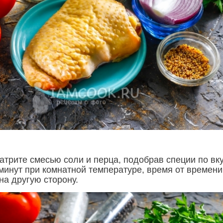
атрите смесью соли и перца, подобрав специи по вку
 минут при комнатной температуре, время от времени
на другую сторону.