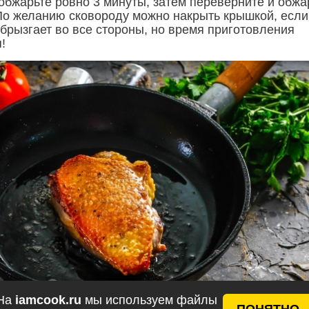
 обжарьте ровно 3 минуты, затем переверните и обжа
По желанию сковороду можно накрыть крышкой, если
брызгает во все стороны, но время приготовления
!
На
iamcook.ru
мы используем файлы
ПОНЯТНО