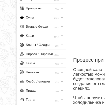
1456
Приправы
320
Супы
1083
Вторые блюда
4682
Каши
1543
Блины / Оладьи
965
Пироги / Пирожки
2134
Процесс при
Кексы
563
Овощной салат с
Печенье
легкостью можно
728
будет тяжеловат
Хлеб / Лепешки
433
создания его гл
специях.
Пицца
260
Чтобы получить
Торты
801
холодильника и