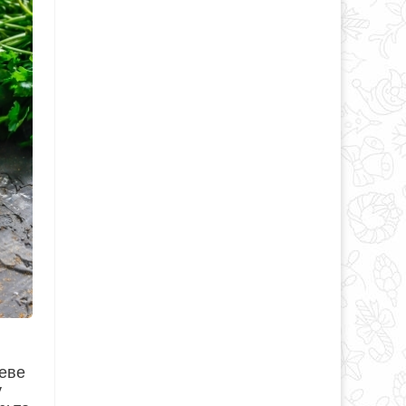
еве
у