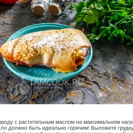
ороду с растительным маслом на максимальном нагр
сло должно быть идеально горячим! Выложите грудк