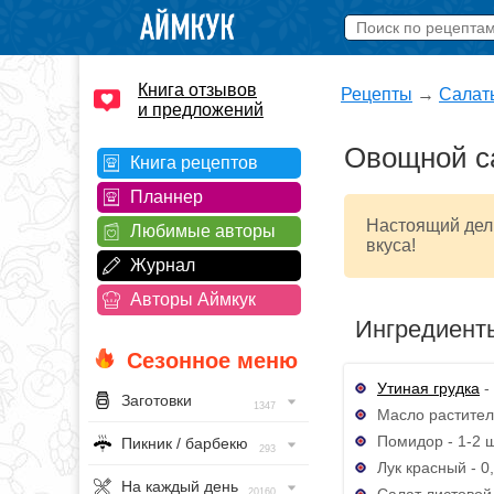
Книга отзывов
Рецепты
→
Салат
и предложений
Овощной са
Книга рецептов
Планнер
Настоящий дели
Любимые авторы
вкуса!
Журнал
Авторы Аймкук
Ингредиент
Сезонное меню
Утиная грудка
- 
Заготовки
1347
Масло раститель
Помидор - 1-2 ш
Пикник / барбекю
293
Лук красный - 0,
На каждый день
Салат листовой -
20160