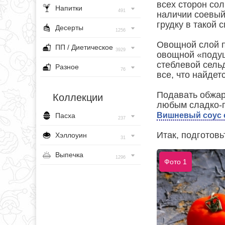
всех сторон сол
Напитки
491
наличии соевый 
грудку в такой 
Десерты
1256
Овощной слой п
ПП / Диетическое
3929
овощной «подуш
стеблевой сельд
Разное
76
все, что найдет
Подавать обжар
Коллекции
любым сладко-п
Вишневый соус 
Пасха
237
Итак, подготов
Хэллоуин
31
Выпечка
1296
Фото 1