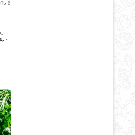
ть в
ю
к,
. -