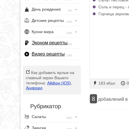
Соль и перец - 
День рождения
385
Горчица зернов
Детские рецепты
1548
Кухни мира
1968
Эконом рецепты
393
Видео рецепты
1396
Как добавить ярлык на
главный экран Вашего
телефона:
Айфон (iOS)
,
183 кКал
0
Андроид
8
добавлений в
Рубрикатор
Салаты
2955
Закуски