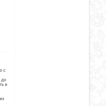
о с
 до
ть в
из