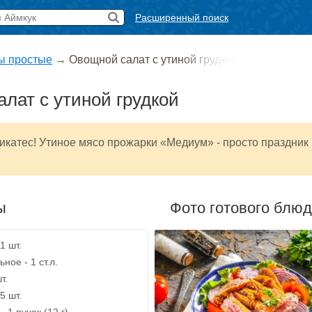
Расширенный поиск
ы простые
→
Овощной салат с утиной грудкой
лат с утиной грудкой
катес! Утиное мясо прожарки «Медиум» - просто праздник
ы
Фото готового блю
1 шт.
ное - 1 ст.л.
т.
5 шт.
 1 пучок (12 г)