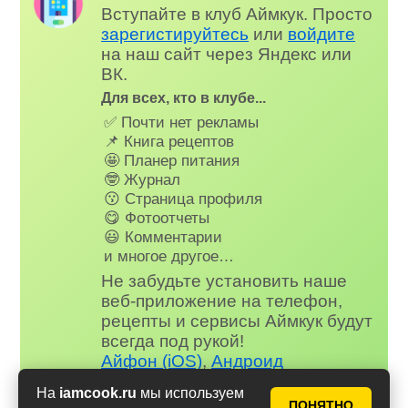
Вступайте в клуб Аймкук. Просто
зарегистируйтесь
или
войдите
на наш сайт через Яндекс или
ВК.
Для всех, кто в клубе...
✅ Почти нет рекламы
📌 Книга рецептов
🤩 Планер питания
🤓 Журнал
😗 Страница профиля
😋 Фотоотчеты
😃 Комментарии
и многое другое…
Не забудьте установить наше
веб-приложение на телефон,
рецепты и сервисы Аймкук будут
всегда под рукой!
Айфон (iOS)
,
Андроид
На
iamcook.ru
мы используем
ПОНЯТНО