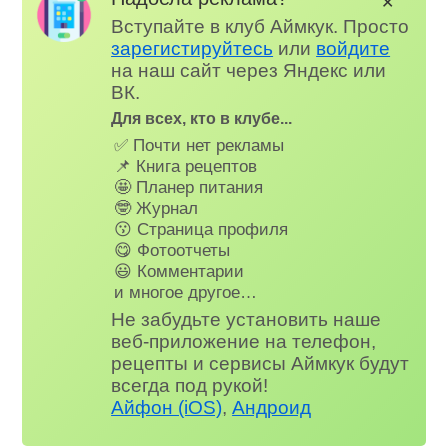
✕
Вступайте в клуб Аймкук. Просто
зарегистируйтесь
или
войдите
на наш сайт через Яндекс или
ВК.
Для всех, кто в клубе...
✅ Почти нет рекламы
📌 Книга рецептов
🤩 Планер питания
🤓 Журнал
😗 Страница профиля
😋 Фотоотчеты
😃 Комментарии
и многое другое…
Не забудьте установить наше
веб-приложение на телефон,
рецепты и сервисы Аймкук будут
всегда под рукой!
Айфон (iOS)
,
Андроид