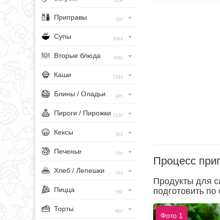
1456
Приправы
320
Супы
1083
Вторые блюда
4682
Каши
1543
Блины / Оладьи
965
Пироги / Пирожки
2134
Кексы
563
Печенье
728
Процесс при
Хлеб / Лепешки
433
Продукты для с
Пицца
подготовить по 
260
Торты
801
Фото 1