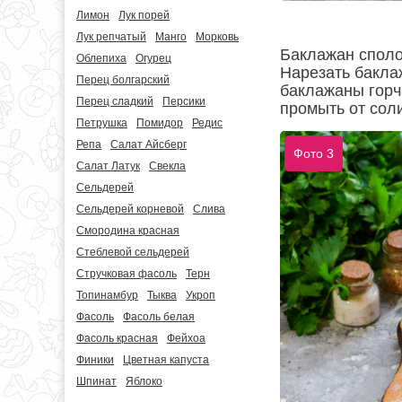
Лимон
Лук порей
Лук репчатый
Манго
Морковь
Баклажан сполос
Облепиха
Огурец
Нарезать бакла
Перец болгарский
баклажаны горча
Перец сладкий
Персики
промыть от сол
Петрушка
Помидор
Редис
Репа
Салат Айсберг
Фото 3
Салат Латук
Свекла
Сельдерей
Сельдерей корневой
Слива
Смородина красная
Стеблевой сельдерей
Стручковая фасоль
Терн
Топинамбур
Тыква
Укроп
Фасоль
Фасоль белая
Фасоль красная
Фейхоа
Финики
Цветная капуста
Шпинат
Яблоко