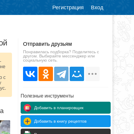
Регистрация
Вход
ой
Отправить друзьям
Понравилась подборка? Поделитесь с
другом. Выбирайте мессенджер или
социальную сеть.
-
 не
о с
у
ус.
Полезные инструменты
Добавить в планировщик
да
Добавить в книгу рецептов