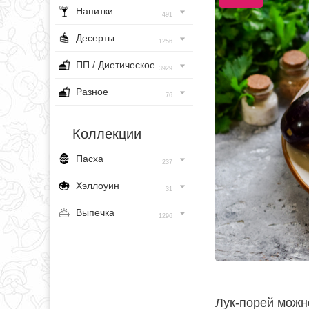
Напитки
491
Десерты
1256
ПП / Диетическое
3929
Разное
76
Коллекции
Пасха
237
Хэллоуин
31
Выпечка
1296
Лук-порей можн