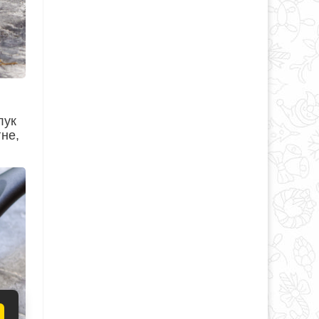
лук
не,