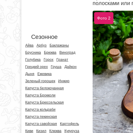
полосками или 
Фото 2
Сезонное
Айва
Арбуз
Баклажаны
Брусника
Брюква
Виноград
Голубика
Горох
Гранат
Грецкий орех
Груша
Дайкон
Дыня
Ежевика
Зеленый горошек
Инжир
Капуста белокочанная
Капуста Брокколи
Капуста Брюссельская
Капуста кольраби
Капуста пекинская
Капуста савойская
Картофель
Киви
Кизил
Клюква
Кукуруза