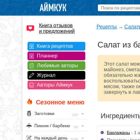
Книга отзывов
Рецепты
→
Салат
и предложений
Салат из б
Книга рецептов
Планнер
Этот салат мож
Любимые авторы
майонез, смета
Журнал
обязательно жа
воспользоватьс
Авторы Аймкук
мясом, также о
завернуть в ла
Сезонное меню
Заготовки
Ингредиент
1347
Пикник / барбекю
293
Баклажаны
- 1 ш
На каждый день
Помидоры (мелки
20160