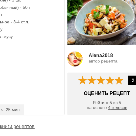
обычный) - 50 г
 г
ное - 3-4 ст.л.
су
о вкусу
Alena2018
автор рецепта
5
ОЦЕНИТЬ РЕЦЕПТ
Рейтинг
5
из
5
на основе
4
голосов
 ч. 25 мин.
книги рецептов