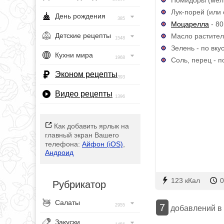
Лук-порей (или 
День рождения
385
Моцарелла
- 80
Детские рецепты
Масло раститель
1548
Зелень - по вку
Кухни мира
1968
Соль, перец - п
Эконом рецепты
393
Видео рецепты
1396
Как добавить ярлык на
главный экран Вашего
телефона:
Айфон (iOS)
,
Андроид
123 кКал
0
Рубрикатор
Салаты
7
2955
добавлений в
Закуски