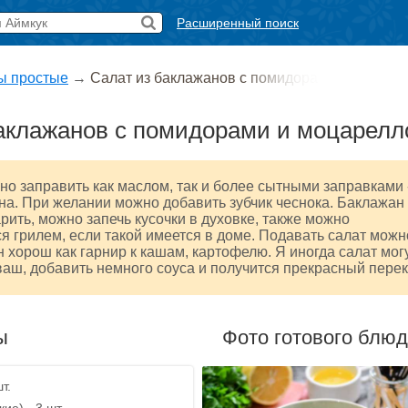
Расширенный поиск
ы простые
→
Салат из баклажанов с помидора
аклажанов с помидорами и моцарелл
но заправить как маслом, так и более сытными заправками 
на. При желании можно добавить зубчик чеснока. Баклажан
рить, можно запечь кусочки в духовке, также можно
я грилем, если такой имеется в доме. Подавать салат можн
н хорош как гарнир к кашам, картофелю. Я иногда салат мог
ваш, добавить немного соуса и получится прекрасный перек
ы
Фото готового блю
т.
е) - 3 шт.