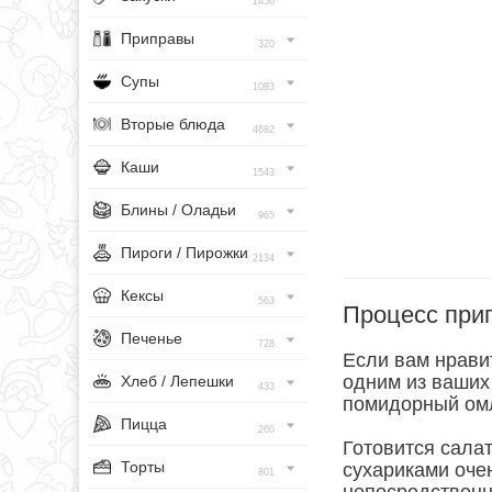
1456
Приправы
320
Супы
1083
Вторые блюда
4682
Каши
1543
Блины / Оладьи
965
Пироги / Пирожки
2134
Кексы
563
Процесс при
Печенье
728
Если вам нравит
одним из ваших
Хлеб / Лепешки
433
помидорный омл
Пицца
260
Готовится сала
Торты
сухариками оче
801