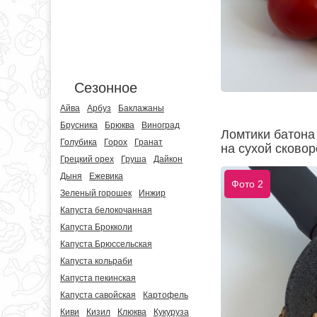
Сезонное
Айва
Арбуз
Баклажаны
Брусника
Брюква
Виноград
Ломтики батона
Голубика
Горох
Гранат
на сухой сковор
Грецкий орех
Груша
Дайкон
Дыня
Ежевика
Фото 2
Зеленый горошек
Инжир
Капуста белокочанная
Капуста Брокколи
Капуста Брюссельская
Капуста кольраби
Капуста пекинская
Капуста савойская
Картофель
Киви
Кизил
Клюква
Кукуруза