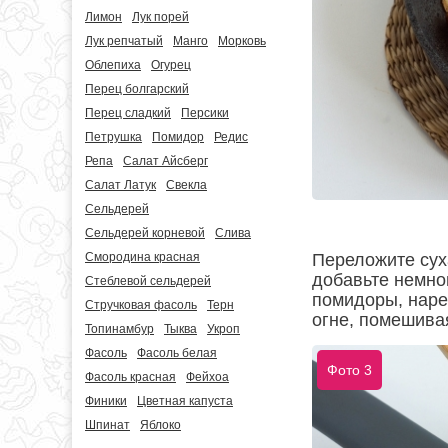
Лимон
Лук порей
Лук репчатый
Манго
Морковь
Облепиха
Огурец
Перец болгарский
Перец сладкий
Персики
Петрушка
Помидор
Редис
Репа
Салат Айсберг
Салат Латук
Свекла
Сельдерей
Сельдерей корневой
Слива
Переложите суха
Смородина красная
добавьте немно
Стеблевой сельдерей
помидоры, наре
Стручковая фасоль
Терн
огне, помешивая
Топинамбур
Тыква
Укроп
Фасоль
Фасоль белая
Фото 3
Фасоль красная
Фейхоа
Финики
Цветная капуста
Шпинат
Яблоко