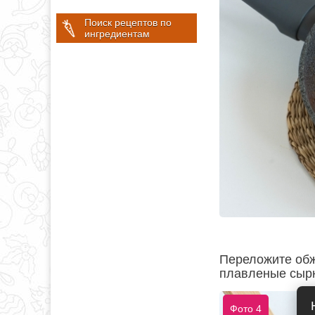
Поиск рецептов по
ингредиентам
Переложите обж
плавленые сырк
Фото 4