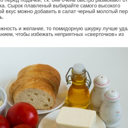
 перед подачей, т.к. они очень быстро размокают от
ка. Сырок плавленый выбирайте самого высокого
вой вкус можно добавить в салат черный молотый пер
ь.
ожность и желание, то помидорную шкурку лучше уда
нием, чтобы избежать неприятных «сверточков» из