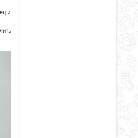
ец и
лить