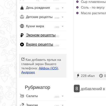
Сыр плавленный 
Соль - по вкусу
День рождения
385
Масло раститель
Детские рецепты
1548
Кухни мира
1968
Эконом рецепты
393
Видео рецепты
1396
Как добавить ярлык на
главный экран Вашего
телефона:
Айфон (iOS)
,
Андроид
228 кКал
0
Рубрикатор
8
добавлений в
Салаты
2955
Закуски