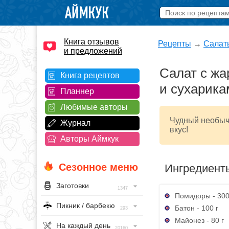
Книга отзывов
Рецепты
→
Салат
и предложений
Салат с ж
Книга рецептов
и сухарика
Планнер
Любимые авторы
Чудный необычн
Журнал
вкус!
Авторы Аймкук
Сезонное меню
Ингредиент
Заготовки
1347
Помидоры - 300
Пикник / барбекю
Батон - 100 г
293
Майонез - 80 г
На каждый день
20160