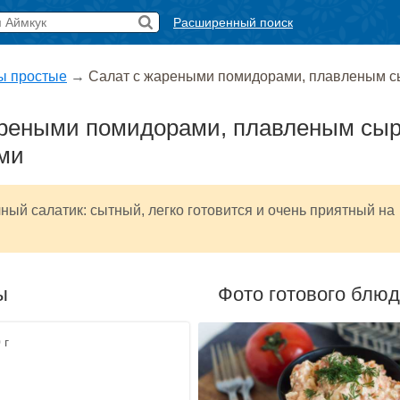
Расширенный поиск
ы простые
→
Салат с жареными помидорами, плавленым с
ареными помидорами, плавленым сы
ми
ый салатик: сытный, легко готовится и очень приятный на
ы
Фото готового блю
 г