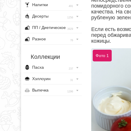
непосредственно
Напитки
помидорного со
491
качества. На с
Десерты
рубленую зелен
1256
ПП / Диетическое
Если есть возм
3929
перед обжарива
Разное
кожицы.
76
Фото 1
Коллекции
Пасха
237
Хэллоуин
31
Выпечка
1296