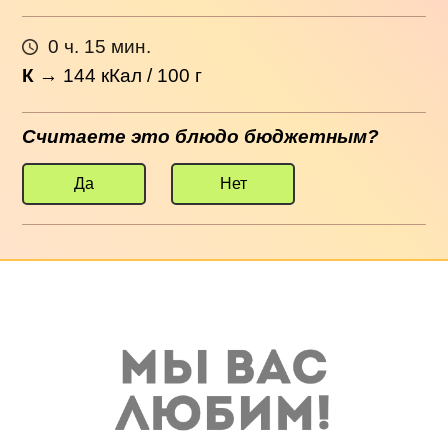
0 ч. 15 мин.
К
→
144
кКал / 100 г
Считаете это блюдо бюджетным?
Да
Нет