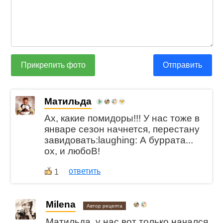
Прикрепить фото
Отправить
Матильда
Ах, какие помидоры!!! У нас тоже в
январе сезон начнется, перестану
завидовать:laughing: А буррата...
ох, и любоВ!
ответить
1
Milena
Автор рецепта
Матильда, у нас вот только начался