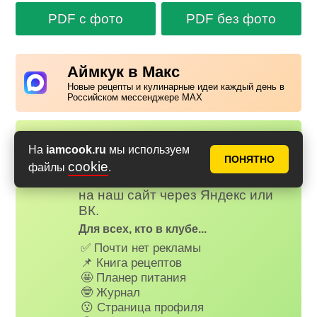
PDF с фото
PDF без фото
Аймкук в Макс
Новые рецепты и кулинарные идеи каждый день в
Российском мессенджере MAX
Надоела реклама?
✕
На
iamcook.ru
мы используем
ПОНЯТНО
Вступайте в клуб Аймкук. Просто
cookie
файлы
.
зарегистируйтесь
или
войдите
на наш сайт через Яндекс или
ВК.
Для всех, кто в клубе...
✅ Почти нет рекламы
📌 Книга рецептов
🤩 Планер питания
🤓 Журнал
😗 Страница профиля