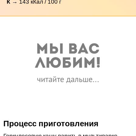
К
→
143
кКал / 100 г
Процесс приготовления
Геркулесовую кашу варить в мультиварке