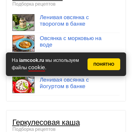
Подборка рецептов
Ленивая овсянка с
творогом в банке
Овсянка с морковью на
воде
Карамельная овсяная
На
iamcook.ru
мы используем
ПОНЯТНО
каша
cookie
файлы
.
Ленивая овсянка с
йогуртом в банке
Геркулесовая каша
Подборка рецептов