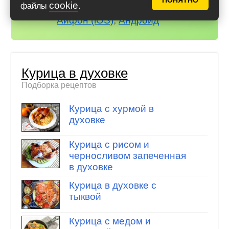
ПОНЯТНО
cookie
файлы
.
всегда под рукой!
Айфон (iOS)
,
Андроид
Курица в духовке
Подборка рецептов
Курица с хурмой в
духовке
Курица с рисом и
черносливом запеченная
в духовке
Курица в духовке с
тыквой
Курица с медом и