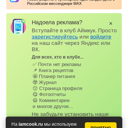
Российском мессенджере MAX
Надоела реклама?
✕
Вступайте в клуб Аймкук. Просто
зарегистируйтесь
или
войдите
на наш сайт через Яндекс или
ВК.
Для всех, кто в клубе...
✅ Почти нет рекламы
📌 Книга рецептов
🤩 Планер питания
🤓 Журнал
😗 Страница профиля
😋 Фотоотчеты
😃 Комментарии
и многое другое…
Не забудьте установить наше
веб-приложение на телефон,
На
iamcook.ru
мы используем
рецепты и сервисы Аймкук будут