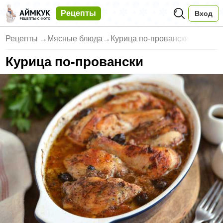
Рецепты
Вход
Рецепты
→
Мясные блюда
→
Курица по-провански
Курица по-провански