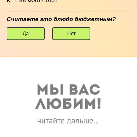
К
→
88
кКал / 100 г
Считаете это блюдо бюджетным?
Да
Нет