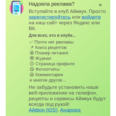
Надоела реклама?
✕
Вступайте в клуб Аймкук. Просто
зарегистируйтесь
или
войдите
на наш сайт через Яндекс или
ВК.
Для всех, кто в клубе...
✅ Почти нет рекламы
📌 Книга рецептов
🤩 Планер питания
🤓 Журнал
😗 Страница профиля
😋 Фотоотчеты
😃 Комментарии
и многое другое…
Не забудьте установить наше
веб-приложение на телефон,
рецепты и сервисы Аймкук будут
всегда под рукой!
Айфон (iOS)
,
Андроид