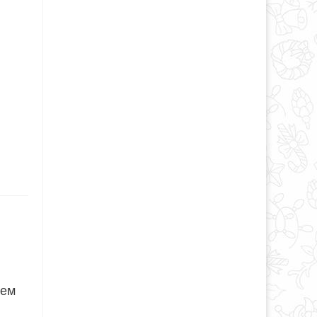
я
чем