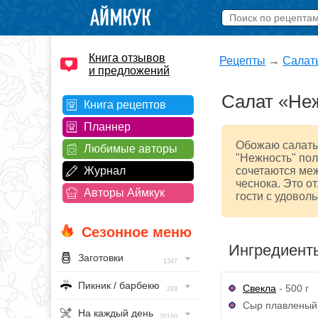
Книга отзывов
Рецепты
→
Салат
и предложений
Салат «Неж
Книга рецептов
Планнер
Обожаю салаты 
Любимые авторы
"Нежность" пол
Журнал
сочетаются меж
чеснока. Это о
Авторы Аймкук
гости с удовол
Сезонное меню
Ингредиент
Заготовки
1347
Пикник / барбекю
Свекла
- 500 г
293
Сыр плавленый 
На каждый день
20160