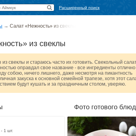
Расширенный поиск
ы
→
Салат «Нежность» из свеклы
ность» из свеклы
из свеклы и стараюсь часто их готовить. Свекольный сала
ностью оправдал свое название - все ингредиенты отлично
ду собою, ничего лишнего, даже несмотря на пикантность
тличная закуска к основной семейной трапезе, хотя этот сал
ьствием будут кушать и за праздничным столом, уверяю.
ы
Фото готового блю
- 1 шт.