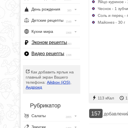
Яйцо куриное - 
Чеснок - 1 зубч
День рождения
385
Соль и перец - 
Детские рецепты
Майонез - 30 г
1548
Кухни мира
1968
Эконом рецепты
393
Видео рецепты
1396
Как добавить ярлык на
главный экран Вашего
телефона:
Айфон (iOS)
,
Андроид
113 кКал
1
Рубрикатор
157
добавлени
Салаты
2955
Закуски