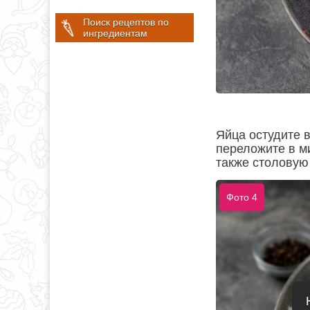
Поиск рецептов по
ингредиентам
Яйца остудите в
переложите в ми
также столовую 
Фото 4