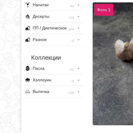
Напитки
491
Фото 1
Десерты
1256
ПП / Диетическое
3929
Разное
76
Коллекции
Пасха
237
Хэллоуин
31
Выпечка
1296