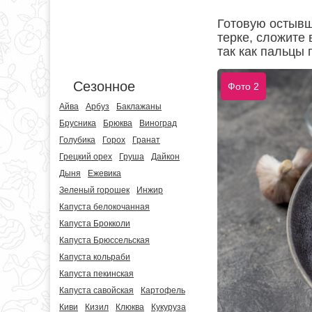
Готовую остывш
терке, сложите 
так как пальцы 
Сезонное
Фото 2
Айва
Арбуз
Баклажаны
Брусника
Брюква
Виноград
Голубика
Горох
Гранат
Грецкий орех
Груша
Дайкон
Дыня
Ежевика
Зеленый горошек
Инжир
Капуста белокочанная
Капуста Брокколи
Капуста Брюссельская
Капуста кольраби
Капуста пекинская
Капуста савойская
Картофель
Киви
Кизил
Клюква
Кукуруза