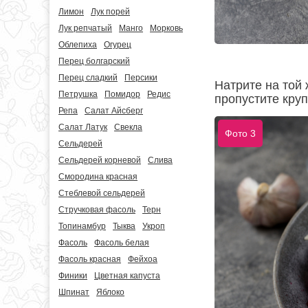
Лимон
Лук порей
Лук репчатый
Манго
Морковь
Облепиха
Огурец
Перец болгарский
Перец сладкий
Персики
Натрите на той
Петрушка
Помидор
Редис
пропустите круп
Репа
Салат Айсберг
Салат Латук
Свекла
Фото 3
Сельдерей
Сельдерей корневой
Слива
Смородина красная
Стеблевой сельдерей
Стручковая фасоль
Терн
Топинамбур
Тыква
Укроп
Фасоль
Фасоль белая
Фасоль красная
Фейхоа
Финики
Цветная капуста
Шпинат
Яблоко