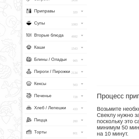
1456
Приправы
320
Супы
1083
Вторые блюда
4682
Каши
1543
Блины / Оладьи
965
Пироги / Пирожки
2134
Кексы
563
Процесс при
Печенье
728
Хлеб / Лепешки
Возьмите необх
433
Свеклу нужно за
Пицца
поскольку это 
260
минимум 50 мину
Торты
на 10 минут.
801