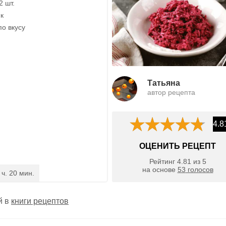
2 шт.
ик
по вкусу
Татьяна
автор рецепта
4.8
ОЦЕНИТЬ РЕЦЕПТ
Рейтинг
4.81
из
5
на основе
53
голосов
 ч. 20 мин.
й в
книги рецептов