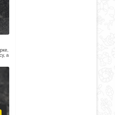
рке,
у, а